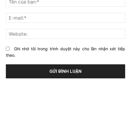
gì
củ
về
bạ
E-
bài
mai
viết
này?
Web
Ghi nhớ tôi trong trình duyệt này cho lần nhận xét tiếp
theo.