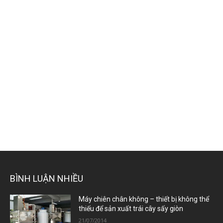
BÌNH LUẬN NHIỀU
Máy chiên chân không – thiết bị không thể
thiếu để sản xuất trái cây sấy giòn
21/07/2014