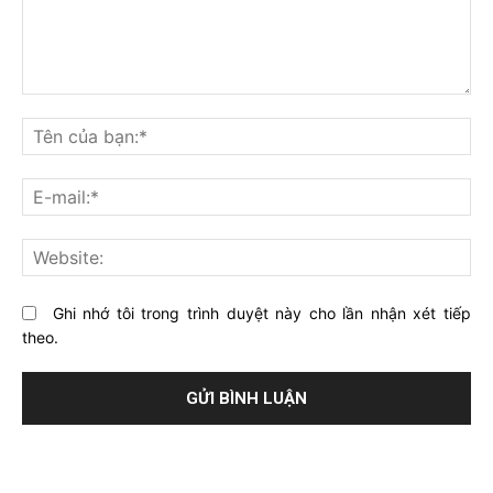
Bạn
nghĩ
Tê
gì
củ
về
bạ
E-
bài
mai
viết
này?
Web
Ghi nhớ tôi trong trình duyệt này cho lần nhận xét tiếp
theo.