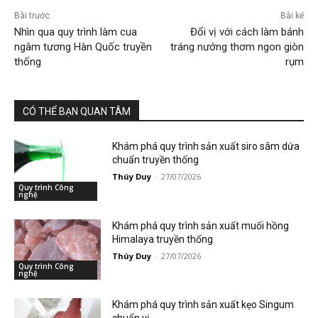
Bài trước
Bài kế
Nhìn qua quy trình làm cua
Đổi vị với cách làm bánh
ngâm tương Hàn Quốc truyền
tráng nướng thơm ngon giòn
thống
rụm
CÓ THỂ BẠN QUAN TÂM
Khám phá quy trình sản xuất siro sâm dứa
chuẩn truyền thống
Thúy Duy
-
27/07/2026
Quy trình Công
nghệ
Khám phá quy trình sản xuất muối hồng
Himalaya truyền thống
Thúy Duy
-
27/07/2026
Quy trình Công
nghệ
Khám phá quy trình sản xuất kẹo Singum