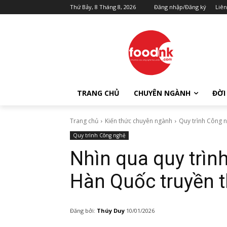
Thứ Bảy, 8 Tháng 8, 2026
Đăng nhập/Đăng ký
Liên
TRANG CHỦ
CHUYÊN NGÀNH
ĐỜI
Trang chủ
Kiến thức chuyên ngành
Quy trình Công 
Quy trình Công nghệ
Nhìn qua quy trì
Hàn Quốc truyền 
Đăng bởi:
Thúy Duy
10/01/2026