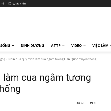
 hệ
Cộng tác viên
 SỐNG
DINH DƯỠNG
ATTP
VIDEO
VIỆC LÀM
nghệ
Nhìn qua quy trình làm cua ngâm tương Hàn Quốc truyền thống
nh làm cua ngâm tương
thống
68
0