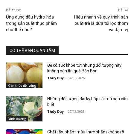
Bài trước
Bài kế
Ứng dụng dầu hydro hóa
Hiểu nhanh về quy trình sản
trong sản xuất thực phẩm
xuất trà lá dứa túi lọc thơm
như thế nào?
và đậm vị
CÓ THỂ BẠN QUAN TÂM
Để có sức khỏe tốt những đối tượng này
không nên ăn quả Bòn Bon
Thúy Duy
-
04/06/2026
Kiến thức đời sống
Những đối tượng đại kỵ bắp cải mà bạn cần
biết
Thúy Duy
-
27/12/2023
Dinh dưỡng
Chất tẩy, phẩm màu thực phẩm không rõ