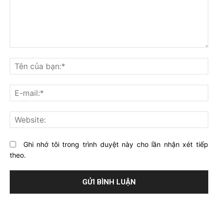
Bạn
nghĩ
Tê
gì
củ
về
bạ
E-
bài
mai
viết
này?
Web
Ghi nhớ tôi trong trình duyệt này cho lần nhận xét tiếp
theo.