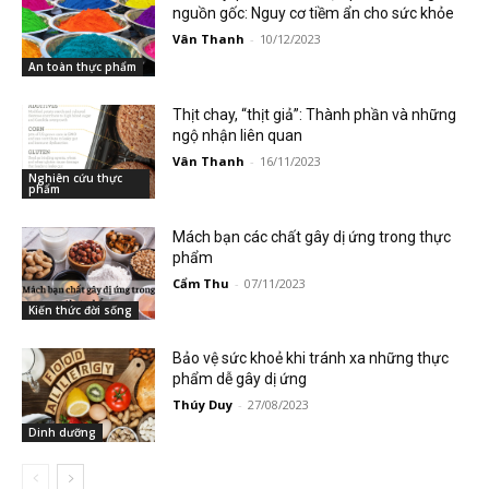
nguồn gốc: Nguy cơ tiềm ẩn cho sức khỏe
Vân Thanh
-
10/12/2023
An toàn thực phẩm
Thịt chay, “thịt giả”: Thành phần và những
ngộ nhận liên quan
Vân Thanh
-
16/11/2023
Nghiên cứu thực
phẩm
Mách bạn các chất gây dị ứng trong thực
phẩm
Cẩm Thu
-
07/11/2023
Kiến thức đời sống
Bảo vệ sức khoẻ khi tránh xa những thực
phẩm dễ gây dị ứng
Thúy Duy
-
27/08/2023
Dinh dưỡng