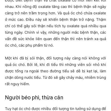
Được biết bệnh thận và chất oxalate có mối liên kết với
nhau. Khi nồng độ oxalate tăng cao thì bệnh thận sẽ ngày
càng trở nên trầm trọng hơn. Và quả óc chó chứa oxalate
ở mức cao. Điều này sẽ khiến bệnh thận trở nặng. Thậm
chí có thể gây sỏi thận nếu tích tụ oxalate quá nhiều qua
từng ngày. Chính vì vậy, những người mắc bệnh thận, các
vấn đề sức khỏe liên quan đến thận thì nên tránh xa quả
óc chó, các phụ phẩm từ nó.
Một khi đã bị sỏi thận, đối tượng này càng nói không với
quả óc chó. Bởi lẽ, khi đi tiểu thì những viên sỏi nhỏ khi
được tống ra ngoài theo đường tiểu sẽ dễ bị kẹt lại, làm
chặn dòng nước tiểu. Từ đó sẽ gây chảy máu, nhiễm trùng
rất nguy hiểm.
Người béo phì, thừa cân
Tuy hạt óc chó được nhiều đối tượng tin tưởng sử dụng để