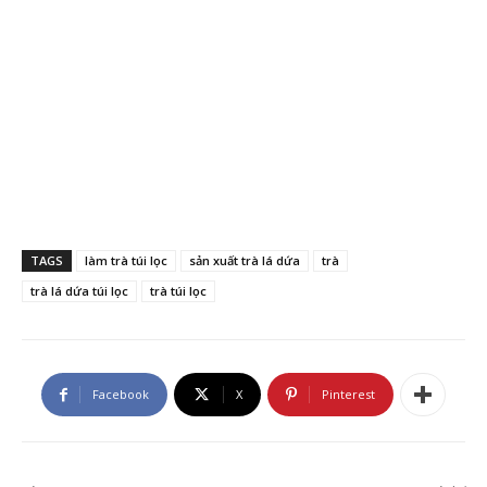
TAGS
làm trà túi lọc
sản xuất trà lá dứa
trà
trà lá dứa túi lọc
trà túi lọc
Facebook
X
Pinterest