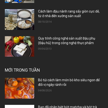
Cách làm đậu nành rang sấy giòn cực dễ,
từ ở nhà đến xưởng sản xuất
08/10/2014
Quy trình công nghệ sản xuất Đậu phụ
(Đậu hũ) trong công nghệ thực phẩm
09/06/2013
MỚI TRONG TUẦN
Bỏ túi cách làm món bò kho siêu ngon để
đổi vị ngày rảnh rỗi
04/08/2026
Bạn đã phân biệt bột matcha và bột trà