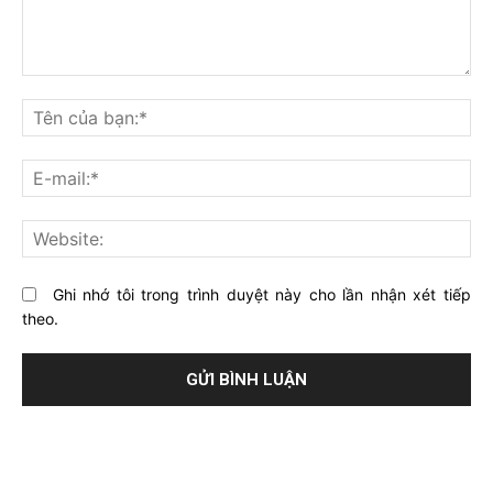
Bạn
nghĩ
Tê
gì
củ
về
bạ
E-
bài
mai
viết
này?
Web
Ghi nhớ tôi trong trình duyệt này cho lần nhận xét tiếp
theo.