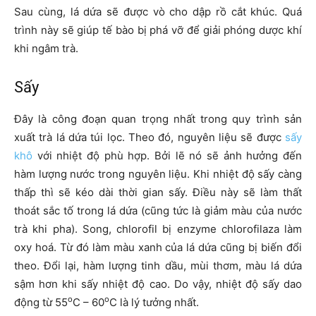
Sau cùng, lá dứa sẽ được vò cho dập rồ cắt khúc. Quá
trình này sẽ giúp tế bào bị phá vỡ để giải phóng dược khí
khi ngâm trà.
Sấy
Đây là công đoạn quan trọng nhất trong quy trình sản
xuất trà lá dứa túi lọc. Theo đó, nguyên liệu sẽ được
sấy
khô
với nhiệt độ phù hợp. Bởi lẽ nó sẽ ảnh hưởng đến
hàm lượng nước trong nguyên liệu. Khi nhiệt độ sấy càng
thấp thì sẽ kéo dài thời gian sấy. Điều này sẽ làm thất
thoát sắc tố trong lá dứa (cũng tức là giảm màu của nước
trà khi pha). Song, chlorofil bị enzyme chlorofilaza làm
oxy hoá. Từ đó làm màu xanh của lá dứa cũng bị biến đổi
theo. Đổi lại, hàm lượng tinh dầu, mùi thơm, màu lá dứa
sậm hơn khi sấy nhiệt độ cao. Do vậy, nhiệt độ sấy dao
o
o
động từ 55
C – 60
C là lý tưởng nhất.