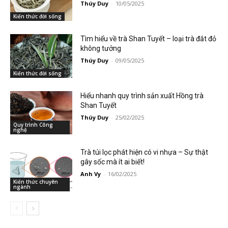
Thúy Duy
-
10/05/2025
Kiến thức đời sống
Tìm hiểu về trà Shan Tuyết – loại trà đắt đỏ
không tưởng
Thúy Duy
-
09/05/2025
Kiến thức đời sống
Hiểu nhanh quy trình sản xuất Hồng trà
Shan Tuyết
Thúy Duy
-
25/02/2025
Quy trình Công
nghệ
Trà túi lọc phát hiện có vi nhựa – Sự thật
gây sốc mà ít ai biết!
Anh Vy
-
16/02/2025
Kiến thức chuyên
ngành