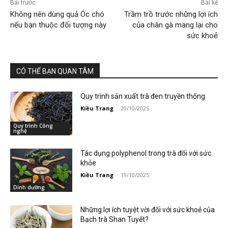
Bài trước
Bài kế
Không nên dùng quả Óc chó
Trầm trồ trước những lợi ích
nếu bạn thuộc đối tượng này
của chân gà mang lại cho
sức khoẻ
CÓ THỂ BẠN QUAN TÂM
Quy trình sản xuất trà đen truyền thống
Kiều Trang
-
20/10/2025
Quy trình Công
nghệ
Tác dụng polyphenol trong trà đối với sức
khỏe
Kiều Trang
-
19/10/2025
Dinh dưỡng
Những lợi ích tuyệt vời đối với sức khoẻ của
Bạch trà Shan Tuyết?