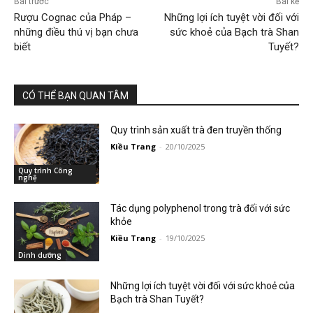
Bài trước
Bài kế
Rượu Cognac của Pháp –
Những lợi ích tuyệt vời đối với
những điều thú vị bạn chưa
sức khoẻ của Bạch trà Shan
biết
Tuyết?
CÓ THỂ BẠN QUAN TÂM
Quy trình sản xuất trà đen truyền thống
Kiều Trang
-
20/10/2025
Quy trình Công
nghệ
Tác dụng polyphenol trong trà đối với sức
khỏe
Kiều Trang
-
19/10/2025
Dinh dưỡng
Những lợi ích tuyệt vời đối với sức khoẻ của
Bạch trà Shan Tuyết?