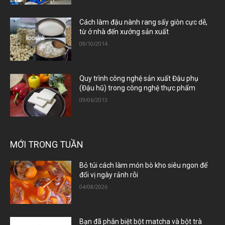
Cách làm đậu nành rang sấy giòn cực dễ,
từ ở nhà đến xưởng sản xuất
08/10/2014
Quy trình công nghệ sản xuất Đậu phụ
(Đậu hũ) trong công nghệ thực phẩm
09/06/2013
MỚI TRONG TUẦN
Bỏ túi cách làm món bò kho siêu ngon để
đổi vị ngày rảnh rỗi
04/08/2026
Bạn đã phân biệt bột matcha và bột trà