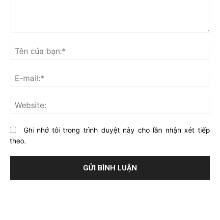
Bạn
nghĩ
Tê
gì
củ
về
bạ
E-
bài
mai
viết
này?
Web
Ghi nhớ tôi trong trình duyệt này cho lần nhận xét tiếp
theo.