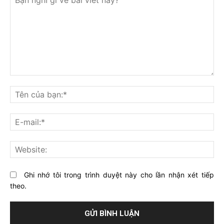
Bạn
nghĩ
Tê
gì
củ
về
bạ
E-
bài
mai
viết
này?
Web
Ghi nhớ tôi trong trình duyệt này cho lần nhận xét tiếp
theo.