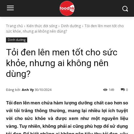
Trang chủ
Kiến thức đời sống
Dinh dưỡng
Tỏi đen lên men tốt cho
sức khỏe, nhưng ai không nên dùng?
Dinh dưỡng
Tỏi đen lên men tốt cho sức
khỏe, nhưng ai không nên
dùng?
Đăng bởi:
Anh Vy
30/10/2024
149
0
Tỏi đen lên men chứa hàm lượng dưỡng chất cao hơn so
với tỏi trắng thông thường, mang lại nhiều lợi ích tuyệt
vời cho sức khỏe và được xem như một nguyên liệu
vàng. Tuy nhiên, không phải ai cũng phù hợp để sử dụng
tỏi đen. Để biết những ai không nên tiêu thụ tỏi đen, vậy