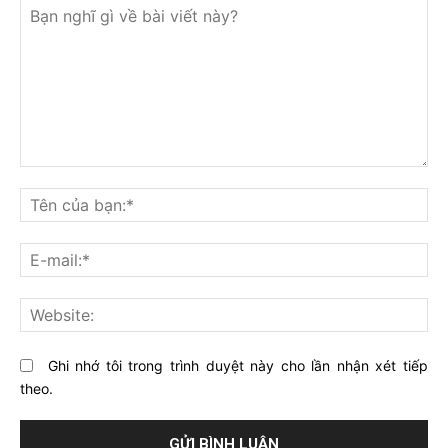
Bạn
nghĩ
Tê
gì
củ
về
bạ
E-
bài
mai
viết
này?
Web
Ghi nhớ tôi trong trình duyệt này cho lần nhận xét tiếp
theo.