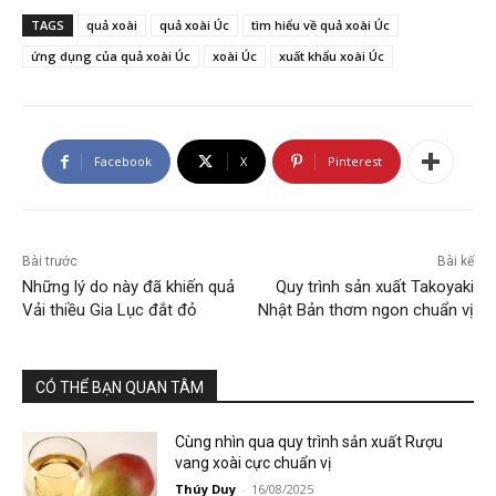
TAGS
quả xoài
quả xoài Úc
tìm hiểu về quả xoài Úc
ứng dụng của quả xoài Úc
xoài Úc
xuất khẩu xoài Úc
Facebook
X
Pinterest
Bài trước
Bài kế
Những lý do này đã khiến quả
Quy trình sản xuất Takoyaki
Vải thiều Gia Lục đắt đỏ
Nhật Bản thơm ngon chuẩn vị
CÓ THỂ BẠN QUAN TÂM
Cùng nhìn qua quy trình sản xuất Rượu
vang xoài cực chuẩn vị
Thúy Duy
-
16/08/2025