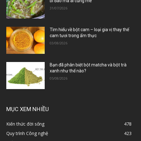
bí đao mà ai cũng mê
31/07/2026
Tìm hiểu về bột cam – loại gia vị thay thế
cam tươi trong ẩm thực
03/08/2026
Bạn đã phân biệt bột matcha và bột trà
xanh như thế nào?
05/08/2026
MỤC XEM NHIỀU
Kiến thức đời sống
478
Quy trình Công nghệ
423