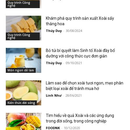
Quy trình Công
nghệ
Khám phá quy trình sản xuất Xoài sấy
thăng hoa
Thúy Duy
-
30/08/2024
Quy trình Công
nghệ
Bỏ túi bí quyết làm Sinh tố Xoài đầy bổ
dưỡng với công thức cực đơn giản
Thúy Duy
-
09/10/2021
Món ngon dễ làm
Làm sao để chọn xoài tươi ngon, mẹo phân
biệt loại xoài để tránh mua hớ
Linh Như
-
28/06/2021
Kiến thức đời sống
Tìm hiểu về quả Xoài và các ứng dụng
trong đời sống, trong công nghiệp
FOODNK
-
10/12/2020