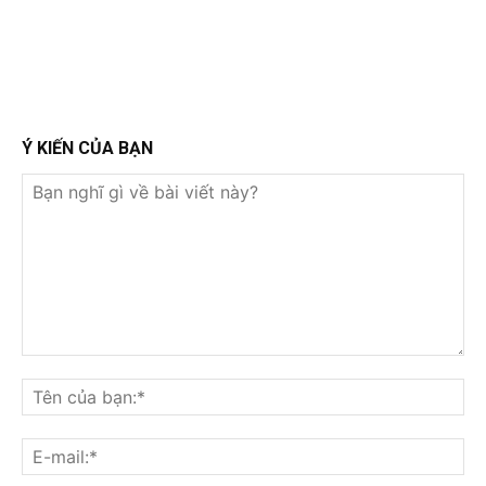
Ý KIẾN CỦA BẠN
Bạn
nghĩ
Tê
gì
củ
về
bạ
E-
bài
mai
viết