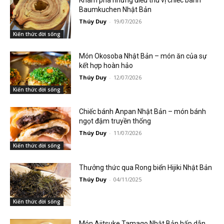
Khám phá những điều thú vị chiếc bánh
Baumkuchen Nhật Bản
Thúy Duy
-
19/07/2026
Kiến thức đời sống
Món Okosoba Nhật Bản – món ăn của sự
kết hợp hoàn hảo
Thúy Duy
-
12/07/2026
Kiến thức đời sống
Chiếc bánh Anpan Nhật Bản – món bánh
ngọt đậm truyền thống
Thúy Duy
-
11/07/2026
Kiến thức đời sống
Thưởng thức qua Rong biển Hijiki Nhật Bản
Thúy Duy
-
04/11/2025
Kiến thức đời sống
Món Ajitsuke Tamago Nhật Bản hấp dẫn