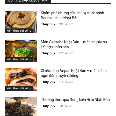
CÓ THỂ BẠN QUAN TÂM
Khám phá những điều thú vị chiếc bánh
Baumkuchen Nhật Bản
Thúy Duy
-
19/07/2026
Kiến thức đời sống
Món Okosoba Nhật Bản – món ăn của sự
kết hợp hoàn hảo
Thúy Duy
-
12/07/2026
Kiến thức đời sống
Chiếc bánh Anpan Nhật Bản – món bánh
ngọt đậm truyền thống
Thúy Duy
-
11/07/2026
Kiến thức đời sống
Thưởng thức qua Rong biển Hijiki Nhật Bản
Thúy Duy
-
04/11/2025