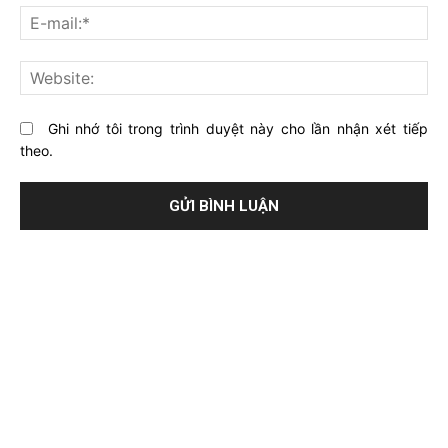
về
bạ
E-
bài
mai
viết
này?
Web
Ghi nhớ tôi trong trình duyệt này cho lần nhận xét tiếp
theo.