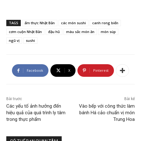
TAGS
ẩm thực Nhật Bản
các món sushi
canh rong biển
cơm cuộn Nhật Bản
đậu hũ
màu sắc món ăn
món súp
ngũ vị
sushi
Facebook
X
Pinterest
Bài trước
Bài kế
Các yếu tố ảnh hưởng đến
Vào bếp với công thức làm
hiệu quả của quá trình ly tâm
bánh Há cảo chuẩn vị món
trong thực phẩm
Trung Hoa