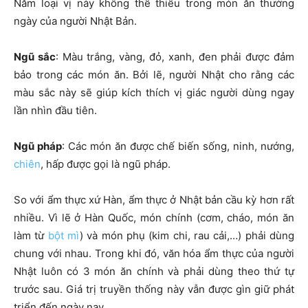
Năm loại vị này không thể thiếu trong món ăn thường
ngày của người Nhật Bản.
Ngũ sắc
: Màu trắng, vàng, đỏ, xanh, đen phải được đảm
bảo trong các món ăn. Bởi lẽ, người Nhật cho rằng các
màu sắc này sẽ giúp kích thích vị giác người dùng ngay
lần nhìn đầu tiên.
Ngũ pháp
: Các món ăn được chế biến sống, ninh, nướng,
chiên
, hấp được gọi là ngũ pháp.
So với ẩm thực xứ Hàn, ẩm thực ở Nhật bản cầu kỳ hơn rất
nhiều. Vì lẽ ở Hàn Quốc, món chính (cơm, cháo, món ăn
làm từ
bột mì
) và món phụ (kim chi, rau cải,…) phải dùng
chung với nhau. Trong khi đó, văn hóa ẩm thực của người
Nhật luôn có 3 món ăn chính và phải dùng theo thứ tự
trước sau. Giá trị truyền thống này vẫn được gìn giữ phát
triển đến ngày nay.