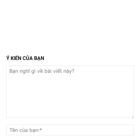
Ý KIẾN CỦA BẠN
Bạn
nghĩ
Tê
gì
củ