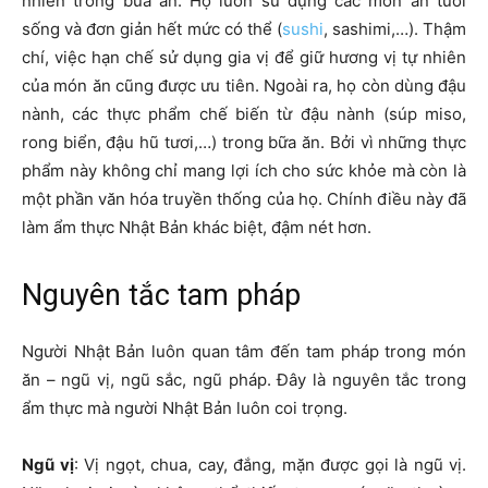
nhiên trong bữa ăn. Họ luôn sử dụng các món ăn tươi
sống và đơn giản hết mức có thể (
sushi
, sashimi,…). Thậm
chí, việc hạn chế sử dụng gia vị để giữ hương vị tự nhiên
của món ăn cũng được ưu tiên. Ngoài ra, họ còn dùng đậu
nành, các thực phẩm chế biến từ đậu nành (súp miso,
rong biển, đậu hũ tươi,…) trong bữa ăn. Bởi vì những thực
phẩm này không chỉ mang lợi ích cho sức khỏe mà còn là
một phần văn hóa truyền thống của họ. Chính điều này đã
làm ẩm thực Nhật Bản khác biệt, đậm nét hơn.
Nguyên tắc tam pháp
Người Nhật Bản luôn quan tâm đến tam pháp trong món
ăn – ngũ vị, ngũ sắc, ngũ pháp. Đây là nguyên tắc trong
ẩm thực mà người Nhật Bản luôn coi trọng.
Ngũ vị
: Vị ngọt, chua, cay, đắng, mặn được gọi là ngũ vị.