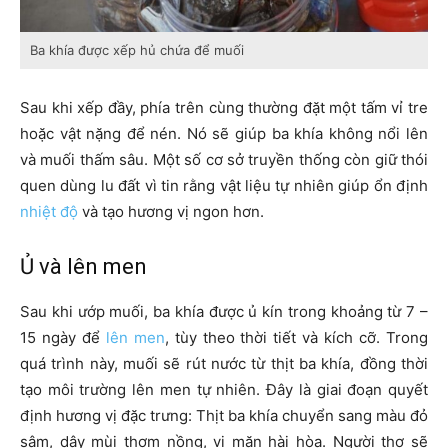
Ba khía được xếp hủ chứa để muối
Sau khi xếp đầy, phía trên cùng thường đặt một tấm vỉ tre
hoặc vật nặng để nén. Nó sẽ giúp ba khía không nổi lên
và muối thấm sâu. Một số cơ sở truyền thống còn giữ thói
quen dùng lu đất vì tin rằng vật liệu tự nhiên giúp ổn định
nhiệt độ
và tạo hương vị ngon hơn.
Ủ và lên men
Sau khi ướp muối, ba khía được ủ kín trong khoảng từ 7 –
15 ngày để
lên men
, tùy theo thời tiết và kích cỡ. Trong
quá trình này, muối sẽ rút nước từ thịt ba khía, đồng thời
tạo môi trường lên men tự nhiên. Đây là giai đoạn quyết
định hương vị đặc trưng: Thịt ba khía chuyển sang màu đỏ
sậm, dậy mùi thơm nồng, vị mặn hài hòa. Người thợ sẽ