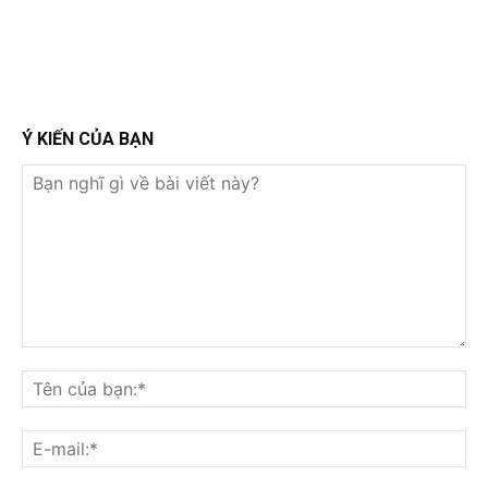
Ý KIẾN CỦA BẠN
Bạn
nghĩ
Tê
gì
củ
về
bạ
E-
bài
mai
viết