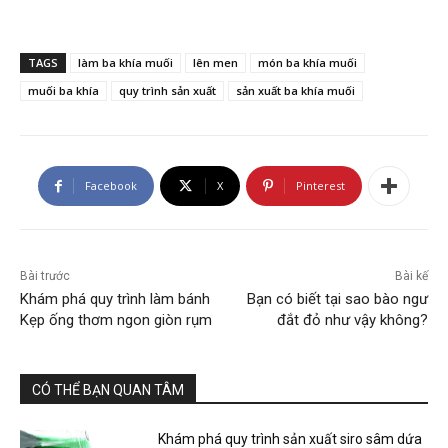
TAGS
làm ba khía muối
lên men
món ba khía muối
muối ba khía
quy trình sản xuất
sản xuất ba khía muối
Facebook
X
Pinterest
Bài trước
Bài kế
Khám phá quy trình làm bánh
Bạn có biết tại sao bào ngư
Kẹp ống thơm ngon giòn rụm
đắt đỏ như vậy không?
CÓ THỂ BẠN QUAN TÂM
Khám phá quy trình sản xuất siro sâm dứa