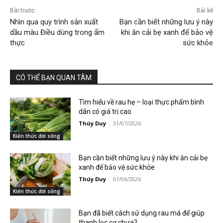
Bài trước
Bài kế
Nhìn qua quy trình sản xuất
Bạn cần biết những lưu ý này
dầu màu Điều dùng trong ẩm
khi ăn cải bẹ xanh để bảo vệ
thực
sức khỏe
CÓ THỂ BẠN QUAN TÂM
Tìm hiểu về rau hẹ – loại thực phẩm bình
dân có giá trị cao
Thúy Duy
-
31/07/2026
Kiến thức đời sống
Bạn cần biết những lưu ý này khi ăn cải bẹ
xanh để bảo vệ sức khỏe
Thúy Duy
-
01/06/2026
Kiến thức đời sống
Bạn đã biết cách sử dụng rau má để giúp
thanh lọc cơ chưa?