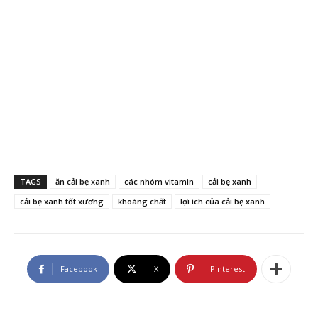
TAGS
ăn cải bẹ xanh
các nhóm vitamin
cải bẹ xanh
cải bẹ xanh tốt xương
khoáng chất
lợi ích của cải bẹ xanh
Facebook
X
Pinterest