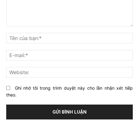
Bạn
nghĩ
Tê
gì
củ
về
bạ
E-
bài
mai
viết
này?
Web
Ghi nhớ tôi trong trình duyệt này cho lần nhận xét tiếp
theo.