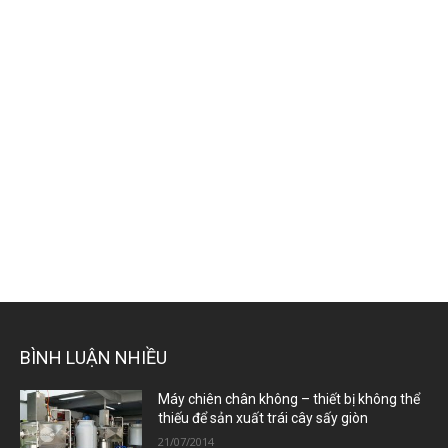
BÌNH LUẬN NHIỀU
Máy chiên chân không – thiết bị không thể
thiếu để sản xuất trái cây sấy giòn
21/07/2014