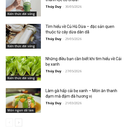
Thúy Duy
-
30/05/2026
Kiến thức đời sống
Tìm hiểu về Củ Hũ Dừa – đặc sản quen
thuộc từ cây dừa dân dã
Thúy Duy
-
29/05/2026
Kiến thức đời sống
Những điều bạn cần biết khi tìm hiểu về Cải
bẹ xanh
Thúy Duy
-
27/05/2026
Kiến thức đời sống
Làm gà hấp cải bẹ xanh – Món ăn thanh
đạm mà đậm đà hương vị
Thúy Duy
-
21/03/2026
Món ngon dễ làm