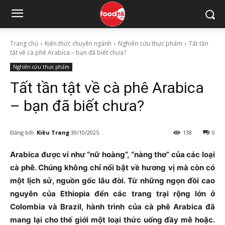
Trang chủ
Kiến thức chuyên ngành
Nghiên cứu thực phẩm
Tất tần
tật về cà phê Arabica – bạn đã biết chưa?
Nghiên cứu thực phẩm
Tất tần tật về cà phê Arabica
– bạn đã biết chưa?
Đăng bởi:
Kiều Trang
30/10/2025
138
0
Arabica được ví như “nữ hoàng”, “nàng thơ” của các loại
cà phê. Chúng không chỉ nổi bật về hương vị mà còn có
một lịch sử, nguồn gốc lâu đời. Từ những ngọn đồi cao
nguyên của Ethiopia đến các trang trại rộng lớn ở
Colombia và Brazil, hành trình của cà phê Arabica đã
mang lại cho thế giới một loại thức uống đầy mê hoặc.