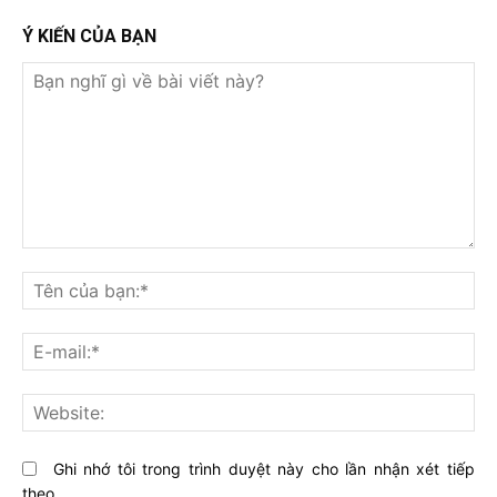
Ý KIẾN CỦA BẠN
Bạn
nghĩ
Tê
gì
củ
về
bạ
E-
bài
mai
viết
này?
Web
Ghi nhớ tôi trong trình duyệt này cho lần nhận xét tiếp
theo.