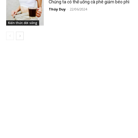
Chúng ta có thể uống cà phê giảm béo phì
Thúy Duy
-
22/06/2024
Kiến thức đời sống