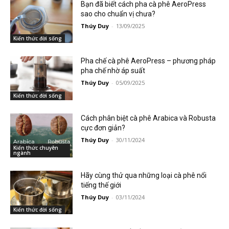
Bạn đã biết cách pha cà phê AeroPress
sao cho chuẩn vị chưa?
Thúy Duy
-
13/09/2025
Kiến thức đời sống
Pha chế cà phê AeroPress – phương pháp
pha chế nhờ áp suất
Thúy Duy
-
05/09/2025
Kiến thức đời sống
Cách phân biệt cà phê Arabica và Robusta
cực đơn giản?
Thúy Duy
-
30/11/2024
Kiến thức chuyên
ngành
Hãy cùng thử qua những loại cà phê nổi
tiếng thế giới
Thúy Duy
-
03/11/2024
Kiến thức đời sống