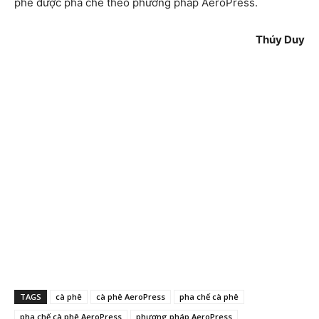
phê được pha chế theo phương pháp AeroPress.
Thúy Duy
TAGS
cà phê
cà phê AeroPress
pha chế cà phê
pha chế cà phê AeroPress
phương pháp AeroPress