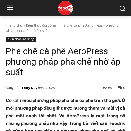
Trang chủ
Kiến thức đời sống
Pha chế cà phê AeroPress - phương
pháp pha chế nhờ áp suất
Kiến thức đời sống
Pha chế cà phê AeroPress –
phương pháp pha chế nhờ áp
suất
Đăng bởi:
Thúy Duy
05/09/2025
65
0
Có rất nhiều phương pháp pha chế cà phê trên thế giới. Ở
mỗi phương pháp đều giữ được hương thơm và mùi vị cà
phê một cách tốt nhất. Và AeroPress là một trong số
những phương pháp như vậy. Trong bài viết sau, Foodnk
sẽ cùng bạn tìm hiểu về phương pháp pha chế cà phê