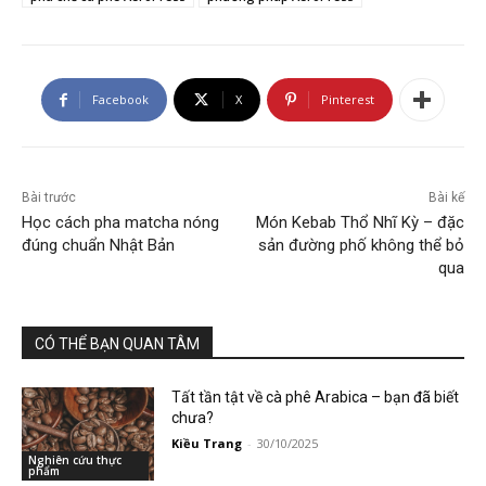
Facebook
X
Pinterest
Bài trước
Bài kế
Học cách pha matcha nóng
Món Kebab Thổ Nhĩ Kỳ – đặc
đúng chuẩn Nhật Bản
sản đường phố không thể bỏ
qua
CÓ THỂ BẠN QUAN TÂM
Tất tần tật về cà phê Arabica – bạn đã biết
chưa?
Kiều Trang
-
30/10/2025
Nghiên cứu thực
phẩm