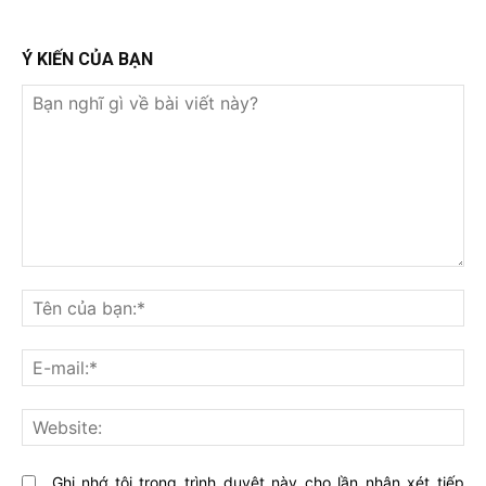
Ý KIẾN CỦA BẠN
Bạn
nghĩ
Tê
gì
củ
về
bạ
E-
bài
mai
viết
này?
Web
Ghi nhớ tôi trong trình duyệt này cho lần nhận xét tiếp