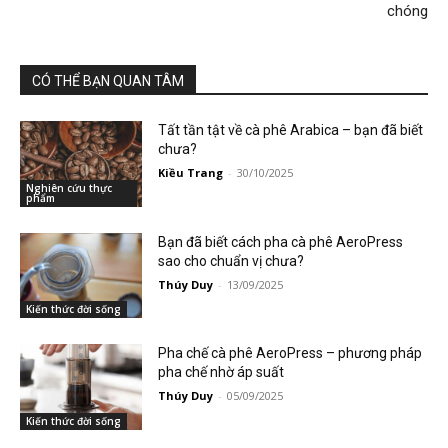
chóng
CÓ THỂ BẠN QUAN TÂM
Tất tần tật về cà phê Arabica – bạn đã biết
chưa?
Kiều Trang
-
30/10/2025
Nghiên cứu thực
phẩm
Bạn đã biết cách pha cà phê AeroPress
sao cho chuẩn vị chưa?
Thúy Duy
-
13/09/2025
Kiến thức đời sống
Pha chế cà phê AeroPress – phương pháp
pha chế nhờ áp suất
Thúy Duy
-
05/09/2025
Kiến thức đời sống