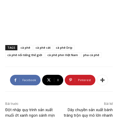
TAGS
cà phê
cà phê cát
cà phê Drip
cà phê nổi tiếng thế giới
cà phê phin Việt Nam
pha cà phê
Facebook
X
Pinterest
Bài trước
Bài kế
Đột nhập quy trình sản xuất
Dây chuyền sản xuất bánh
muối ớt xanh ngon sánh mịn
tráng trộn quy mô lớn nhanh