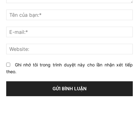
Bạn
nghĩ
Tê
gì
củ
về
bạ
E-
bài
mai
viết
này?
Web
Ghi nhớ tôi trong trình duyệt này cho lần nhận xét tiếp
theo.