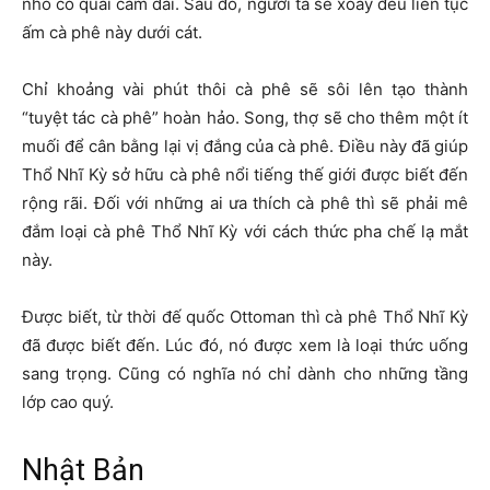
nhỏ có quai cầm dài. Sau đó, người ta sẽ xoay đều liên tục
ấm cà phê này dưới cát.
Chỉ khoảng vài phút thôi cà phê sẽ sôi lên tạo thành
“tuyệt tác cà phê” hoàn hảo. Song, thợ sẽ cho thêm một ít
muối để cân bằng lại vị đắng của cà phê. Điều này đã giúp
Thổ Nhĩ Kỳ sở hữu cà phê nổi tiếng thế giới được biết đến
rộng rãi. Đối với những ai ưa thích cà phê thì sẽ phải mê
đắm loại cà phê Thổ Nhĩ Kỳ với cách thức pha chế lạ mắt
này.
Được biết, từ thời đế quốc Ottoman thì cà phê Thổ Nhĩ Kỳ
đã được biết đến. Lúc đó, nó được xem là loại thức uống
sang trọng. Cũng có nghĩa nó chỉ dành cho những tầng
lớp cao quý.
Nhật Bản