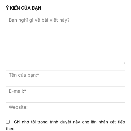
Ý KIẾN CỦA BẠN
Bạn
nghĩ
Tê
gì
củ
về
bạ
E-
bài
mai
viết
này?
Web
Ghi nhớ tôi trong trình duyệt này cho lần nhận xét tiếp
theo.