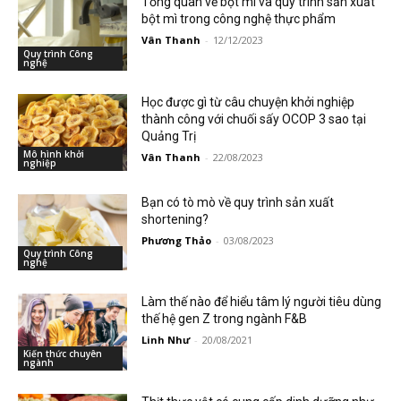
Tổng quan về bột mì và quy trình sản xuất
bột mì trong công nghệ thực phẩm
Vân Thanh
-
12/12/2023
Quy trình Công
nghệ
Học được gì từ câu chuyện khởi nghiệp
thành công với chuối sấy OCOP 3 sao tại
Quảng Trị
Mô hình khởi
Vân Thanh
-
22/08/2023
nghiệp
Bạn có tò mò về quy trình sản xuất
shortening?
Phương Thảo
-
03/08/2023
Quy trình Công
nghệ
Làm thế nào để hiểu tâm lý người tiêu dùng
thế hệ gen Z trong ngành F&B
Linh Như
-
20/08/2021
Kiến thức chuyên
ngành