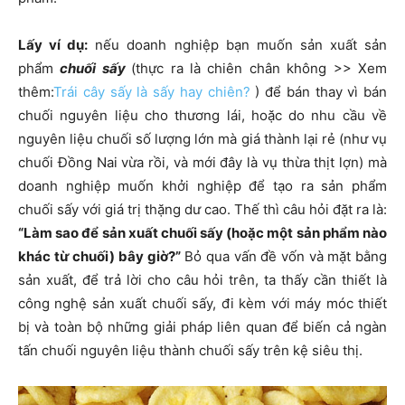
Lấy ví dụ:
nếu doanh nghiệp bạn muốn sản xuất sản
phẩm
chuối sấy
(thực ra là chiên chân không >> Xem
thêm:
Trái cây sấy là sấy hay chiên?
) để bán thay vì bán
chuối nguyên liệu cho thương lái, hoặc do nhu cầu về
nguyên liệu chuối số lượng lớn mà giá thành lại rẻ (như vụ
chuối Đồng Nai vừa rồi, và mới đây là vụ thừa thịt lợn) mà
doanh nghiệp muốn khởi nghiệp để tạo ra sản phẩm
chuối sấy với giá trị thặng dư cao. Thế thì câu hỏi đặt ra là:
“Làm sao để sản xuất chuối sấy (hoặc một sản phẩm nào
khác từ chuối) bây giờ?”
Bỏ qua vấn đề vốn và mặt bằng
sản xuất, để trả lời cho câu hỏi trên, ta thấy cần thiết là
công nghệ sản xuất chuối sấy, đi kèm với máy móc thiết
bị và toàn bộ những giải pháp liên quan để biến cả ngàn
tấn chuối nguyên liệu thành chuối sấy trên kệ siêu thị.