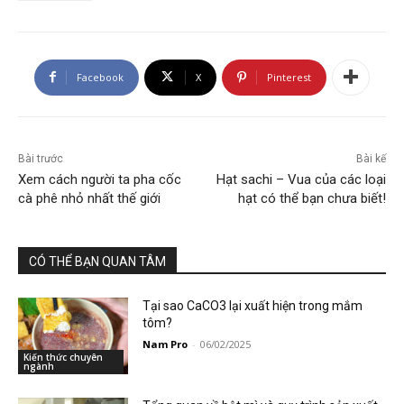
Facebook
X
Pinterest
Bài trước
Bài kế
Xem cách người ta pha cốc
Hạt sachi – Vua của các loại
cà phê nhỏ nhất thế giới
hạt có thể bạn chưa biết!
CÓ THỂ BẠN QUAN TÂM
Tại sao CaCO3 lại xuất hiện trong mắm
tôm?
Nam Pro
-
06/02/2025
Kiến thức chuyên
ngành