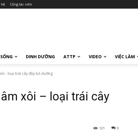
 hệ
Cộng tác viên
 SỐNG
DINH DƯỠNG
ATTP
VIDEO
VIỆC LÀM
i - loại trái cây đầy bổ dưỡng
m xôi – loại trái cây
121
0