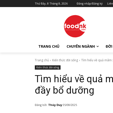
Thứ Bảy, 8 Tháng 8, 2026
Đăng nhập/Đăng ký
Liên
TRANG CHỦ
CHUYÊN NGÀNH
ĐỜI
Trang chủ
Kiến thức đời sống
Tìm hiểu về quả mâm xô
Kiến thức đời sống
Tìm hiểu về quả mâ
đầy bổ dưỡng
Đăng bởi:
Thúy Duy
05/08/2025