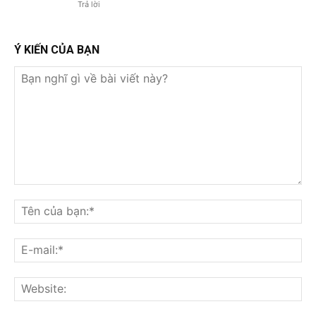
Trả lời
Ý KIẾN CỦA BẠN
Bạn
nghĩ
Tê
gì
củ
về
bạ
E-
bài
mai
viết
này?
Web