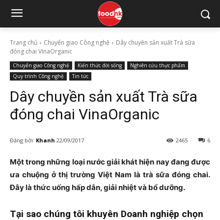
Trang chủ
Chuyển giao Công nghệ
Dây chuyền sản xuất Trà sữa
đóng chai VinaOrganic
Chuyển giao Công nghệ
Kiến thức đời sống
Nghiên cứu thực phẩm
Quy trình Công nghệ
Tin tức
Dây chuyền sản xuất Trà sữa
đóng chai VinaOrganic
Đăng bởi:
Khanh
22/09/2017
2465
6
Một trong những loại nước giải khát hiện nay đang được
ưa chuộng ở thị trường Việt Nam là trà sữa đóng chai.
Đây là thức uống hấp dẫn, giải nhiệt và bổ dưỡng.
Tại sao chúng tôi khuyên Doanh nghiệp chọn