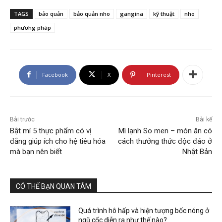
TAGS
bảo quản
bảo quản nho
gangina
kỹ thuật
nho
phương pháp
Facebook
X
Pinterest
Bài trước
Bài kế
Bật mí 5 thực phẩm có vị
Mì lạnh So men – món ăn có
đắng giúp ích cho hệ tiêu hóa
cách thưởng thức độc đáo ở
mà bạn nên biết
Nhật Bản
CÓ THỂ BẠN QUAN TÂM
Quá trình hô hấp và hiện tượng bốc nóng ở
ngũ cốc diễn ra như thế nào?