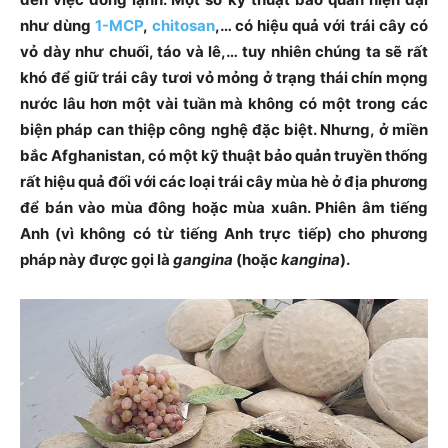
như dùng
1-MCP
,
chitosan
,… có hiệu quả với trái cây có
vỏ dày như chuối, táo và lê,… tuy nhiên chúng ta sẽ rất
khó để giữ trái cây tươi vỏ mỏng ở trạng thái chín mọng
nước lâu hơn một vài tuần mà không có một trong các
biện pháp can thiệp công nghệ đặc biệt. Nhưng, ở miền
bắc Afghanistan, có một kỹ thuật bảo quản truyền thống
rất hiệu quả đối với các loại trái cây mùa hè ở địa phương
để bán vào mùa đông hoặc mùa xuân. Phiên âm tiếng
Anh (vì không có từ tiếng Anh trực tiếp) cho phương
pháp này được gọi là
gangina
(hoặc
kangina
).