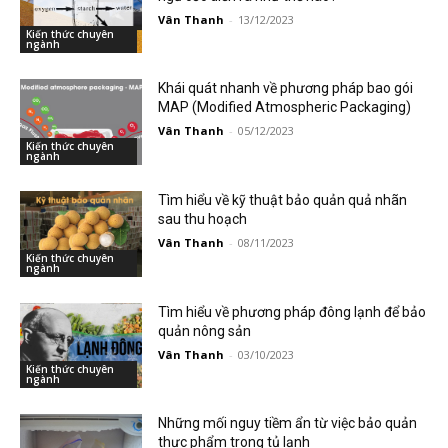
Vân Thanh
-
13/12/2023
Kiến thức chuyên
ngành
Khái quát nhanh về phương pháp bao gói
MAP (Modified Atmospheric Packaging)
Vân Thanh
-
05/12/2023
Kiến thức chuyên
ngành
Tìm hiểu về kỹ thuật bảo quản quả nhãn
sau thu hoạch
Vân Thanh
-
08/11/2023
Kiến thức chuyên
ngành
Tìm hiểu về phương pháp đông lạnh để bảo
quản nông sản
Vân Thanh
-
03/10/2023
Kiến thức chuyên
ngành
Những mối nguy tiềm ẩn từ việc bảo quản
thực phẩm trong tủ lạnh