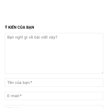
Ý KIẾN CỦA BẠN
Bạn
nghĩ
Tê
gì
củ
về
bạ
E-
bài
mai
viết
này?
Web