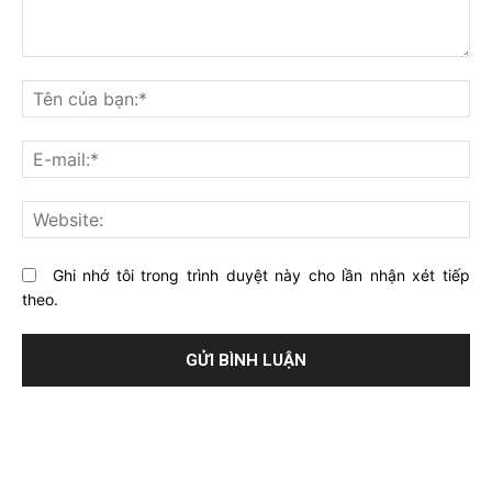
Bạn
nghĩ
Tê
gì
củ
về
bạ
E-
bài
mai
viết
này?
Web
Ghi nhớ tôi trong trình duyệt này cho lần nhận xét tiếp
theo.