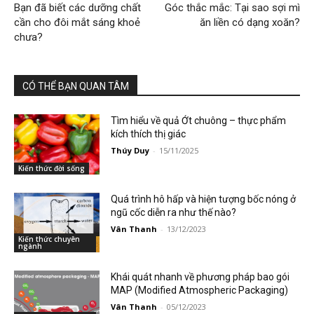
Bạn đã biết các dưỡng chất
Góc thắc mắc: Tại sao sợi mì
cần cho đôi mắt sáng khoẻ
ăn liền có dạng xoăn?
chưa?
CÓ THỂ BẠN QUAN TÂM
Tìm hiểu về quả Ớt chuông – thực phẩm
kích thích thị giác
Thúy Duy
-
15/11/2025
Kiến thức đời sống
Quá trình hô hấp và hiện tượng bốc nóng ở
ngũ cốc diễn ra như thế nào?
Vân Thanh
-
13/12/2023
Kiến thức chuyên
ngành
Khái quát nhanh về phương pháp bao gói
MAP (Modified Atmospheric Packaging)
Vân Thanh
-
05/12/2023