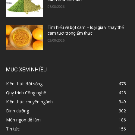
05/08/2026
Tìm hiểu về bột cam – loại gia vị thay thế
cam tươi trong ẩm thực
03/08/2026
MỤC XEM NHIỀU
Kiến thức đời sống
478
Quy trình Công nghệ
423
Kiến thức chuyên ngành
349
Dinh dưỡng
302
Món ngon dễ làm
186
Tin tức
156