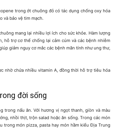
ycopene trong ớt chuông đỏ có tác dụng chống oxy hóa
ào và bảo vệ tim mạch.
huông mang lại nhiều lợi ích cho sức khỏe. Hàm lượng
h, hỗ trợ cơ thể chống lại cảm cúm và các bệnh nhiễm
 giúp giảm nguy cơ mắc các bệnh mãn tính như ung thư,
lực nhờ chứa nhiều vitamin A, đồng thời hỗ trợ tiêu hóa
rong đời sống
g trong nấu ăn. Với hương vị ngọt thanh, giòn và màu
ớng, nhồi thịt, trộn salad hoặc ăn sống. Trong các món
ếu trong món pizza, pasta hay món hầm kiểu Địa Trung