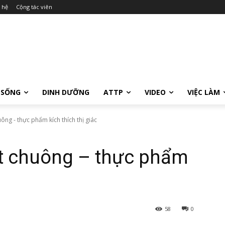
 hệ
Cộng tác viên
 SỐNG
DINH DƯỠNG
ATTP
VIDEO
VIỆC LÀM
ông - thực phẩm kích thích thị giác
Ớt chuông – thực phẩm
58
0