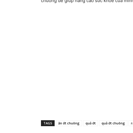
chuông để giúp năng cao sức khỏe của mìn
TAGS
ăn ớt chuông
quả ớt
quả ớt chuông
r