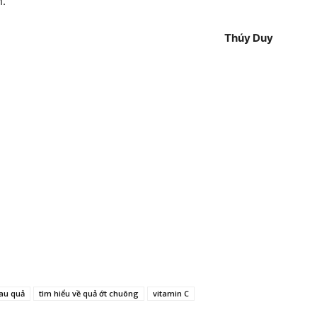
h.
Thúy Duy
au quả
tìm hiểu về quả ớt chuông
vitamin C