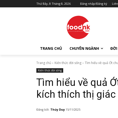
Thứ Bảy, 8 Tháng 8, 2026
Đăng nhập/Đăng ký
Liên
TRANG CHỦ
CHUYÊN NGÀNH
ĐỜI
Trang chủ
Kiến thức đời sống
Tìm hiểu về quả Ớt chu
Kiến thức đời sống
Tìm hiểu về quả 
kích thích thị giác
Đăng bởi:
Thúy Duy
15/11/2025