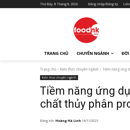
Thứ Bảy, 8 Tháng 8, 2026
Đăng nhập/Đăng ký
Liên
TRANG CHỦ
CHUYÊN NGÀNH
ĐỜI
Trang chủ
Kiến thức chuyên ngành
Tiềm năng ứng dụ
Kiến thức chuyên ngành
Tiềm năng ứng dụ
chất thủy phân pr
Đăng bởi:
Hoàng Hà Linh
14/11/2025