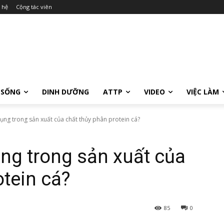
 hệ
Cộng tác viên
 SỐNG
DINH DƯỠNG
ATTP
VIDEO
VIỆC LÀM
ng trong sản xuất của chất thủy phân protein cá?
ng trong sản xuất của
otein cá?
85
0