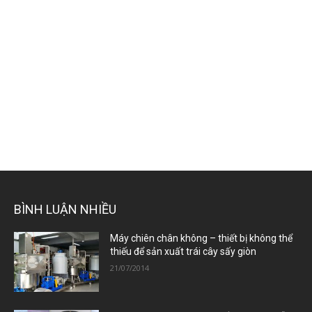
BÌNH LUẬN NHIỀU
Máy chiên chân không – thiết bị không thể
thiếu để sản xuất trái cây sấy giòn
21/07/2014