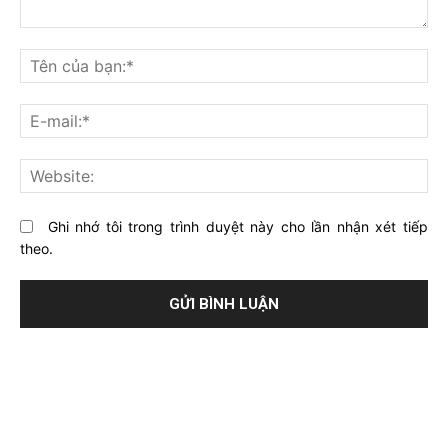
Bạn
nghĩ
Tê
gì
củ
về
bạ
E-
bài
mai
viết
này?
Web
Ghi nhớ tôi trong trình duyệt này cho lần nhận xét tiếp
theo.