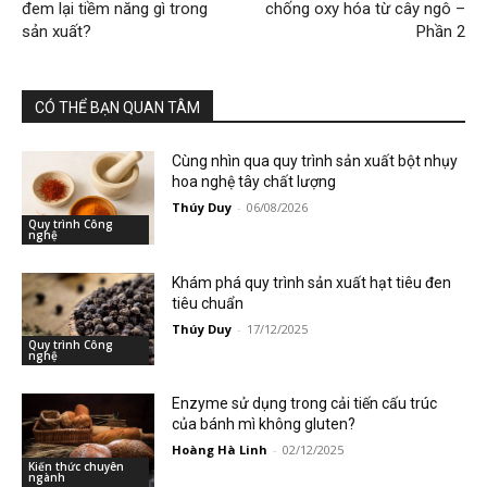
đem lại tiềm năng gì trong
chống oxy hóa từ cây ngô –
sản xuất?
Phần 2
CÓ THỂ BẠN QUAN TÂM
Cùng nhìn qua quy trình sản xuất bột nhụy
hoa nghệ tây chất lượng
Thúy Duy
-
06/08/2026
Quy trình Công
nghệ
Khám phá quy trình sản xuất hạt tiêu đen
tiêu chuẩn
Thúy Duy
-
17/12/2025
Quy trình Công
nghệ
Enzyme sử dụng trong cải tiến cấu trúc
của bánh mì không gluten?
Hoàng Hà Linh
-
02/12/2025
Kiến thức chuyên
ngành