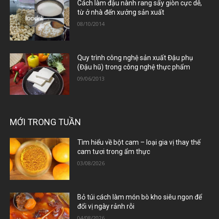
Cách làm đậu nành rang sấy giòn cực dễ,
từ ở nhà đến xưởng sản xuất
08/10/2014
Quy trình công nghệ sản xuất Đậu phụ
(Đậu hũ) trong công nghệ thực phẩm
09/06/2013
MỚI TRONG TUẦN
Tìm hiểu về bột cam – loại gia vị thay thế
cam tươi trong ẩm thực
03/08/2026
Bỏ túi cách làm món bò kho siêu ngon để
đổi vị ngày rảnh rỗi
04/08/2026