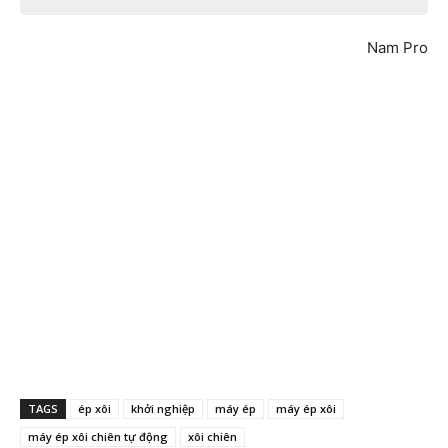
Nam Pro
TAGS
ép xôi
khởi nghiệp
máy ép
máy ép xôi
máy ép xôi chiên tự động
xôi chiên