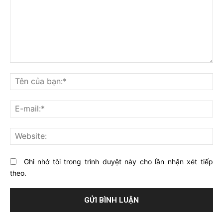
Bạn
nghĩ
Tê
gì
củ
về
bạ
E-
bài
mai
viết
này?
Web
Ghi nhớ tôi trong trình duyệt này cho lần nhận xét tiếp
theo.