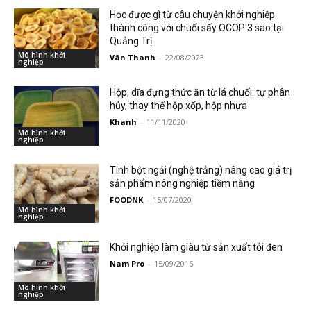
Học được gì từ câu chuyện khởi nghiệp
thành công với chuối sấy OCOP 3 sao tại
Quảng Trị
Mô hình khởi
Vân Thanh
-
22/08/2023
nghiệp
Hộp, dĩa đựng thức ăn từ lá chuối: tự phân
hủy, thay thế hộp xốp, hộp nhựa
Khanh
-
11/11/2020
Mô hình khởi
nghiệp
Tinh bột ngải (nghệ trắng) nâng cao giá trị
sản phẩm nông nghiệp tiềm năng
FOODNK
-
15/07/2020
Mô hình khởi
nghiệp
Khởi nghiệp làm giàu từ sản xuất tỏi đen
Nam Pro
-
15/09/2016
Mô hình khởi
nghiệp