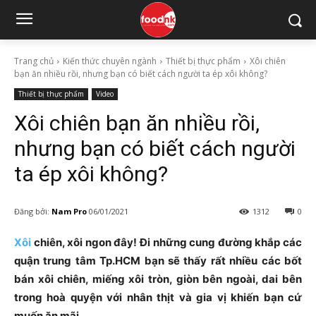
Trang chủ
Kiến thức chuyên ngành
Thiết bị thực phẩm
Xôi chiên
bạn ăn nhiều rồi, nhưng bạn có biết cách người ta ép xôi không?
Thiết bị thực phẩm
Video
Xôi chiên bạn ăn nhiều rồi,
nhưng bạn có biết cách người
ta ép xôi không?
Đăng bởi:
Nam Pro
06/01/2021
1312
0
Xôi
chiên, xôi ngon đây! Đi những cung đường khắp các
quận trung tâm Tp.HCM bạn sẽ thấy rất nhiều các bốt
bán xôi chiên, miếng xôi tròn, giòn bên ngoài, dai bên
trong hoà quyện với nhân thịt và gia vị khiến bạn cứ
muốn ăn mãi.