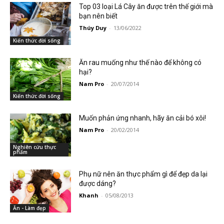
Top 03 loại Lá Cây ăn được trên thế giới mà
bạn nên biết
Thúy Duy
-
13/06/2022
Kiến thức đời sống
Ăn rau muống như thế nào để không có
hại?
Nam Pro
-
20/07/2014
Kiến thức đời sống
Muốn phản ứng nhanh, hãy ăn cải bó xôi!
Nam Pro
-
20/02/2014
Nghiên cứu thực
phẩm
Phụ nữ nên ăn thực phẩm gì để đẹp da lại
được dáng?
Khanh
-
05/08/2013
Ăn - Làm đẹp