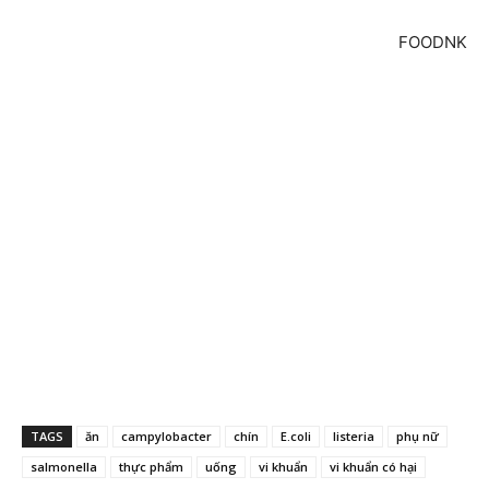
FOODNK
TAGS
ăn
campylobacter
chín
E.coli
listeria
phụ nữ
salmonella
thực phẩm
uống
vi khuẩn
vi khuẩn có hại