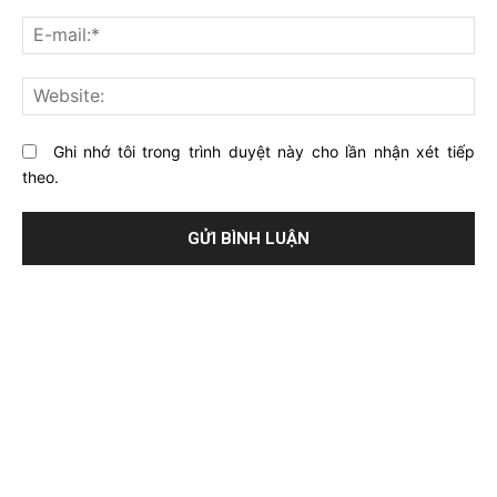
về
bạ
E-
bài
mai
viết
này?
Web
Ghi nhớ tôi trong trình duyệt này cho lần nhận xét tiếp
theo.