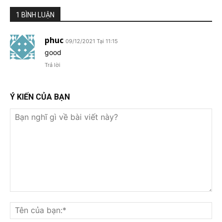
1 BÌNH LUẬN
phuc
09/12/2021 Tại 11:15
good
Trả lời
Ý KIẾN CỦA BẠN
Bạn
nghĩ
Tê
gì
củ