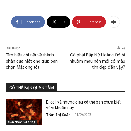
Facebook
X
Pinterest
Bài trước
Bài kế
Tìm hiểu chi tiết về thành
Có phải Bắp Nữ Hoàng Đỏ bị
phần của Mật ong giúp bạn
nhuộm màu nên mới có màu
chọn Mật ong tốt
tím đẹp đến vậy?
CÓ THỂ BẠN QUAN TÂM
E. coli và những điều có thể bạn chưa biết
về vi khuẩn này
Trần Thị Xuân
-
01/09/2023
Kiến thức đời sống