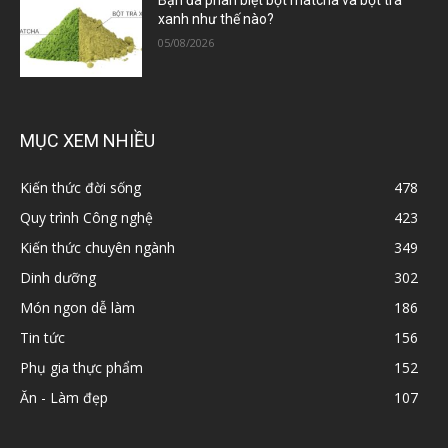
Bạn đã phân biệt bột matcha và bột trà
xanh như thế nào?
05/08/2026
MỤC XEM NHIỀU
Kiến thức đời sống
478
Quy trình Công nghệ
423
Kiến thức chuyên ngành
349
Dinh dưỡng
302
Món ngon dễ làm
186
Tin tức
156
Phụ gia thực phẩm
152
Ăn - Làm đẹp
107