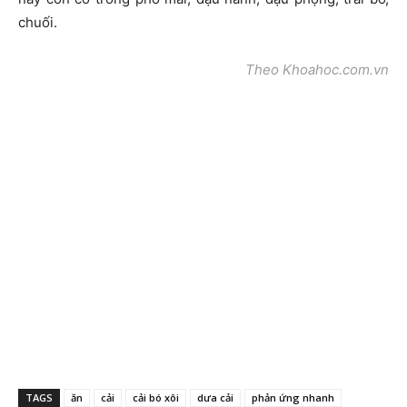
chuối.
Theo Khoahoc.com.vn
TAGS
ăn
cải
cải bó xôi
dưa cải
phản ứng nhanh