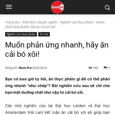
Trang chủ
Kiến thức chuyên ngành
Nghiên cứu thực phẩm
Muốn
phản ứng nhanh, hãy ăn cải bó xôi!
Nghiên cứu thực phẩm
Tin tức
Muốn phản ứng nhanh, hãy ăn
cải bó xôi!
Đăng bởi:
Nam Pro
20/02/2014
962
0
Bạn có bao giờ tự hỏi, ăn thực phẩm gì để có thể phản
ứng nhanh “như chớp”? Bài nghiên cứu sau sẽ chỉ cho
bạn một dưỡng chất như vậy từ cải bó xôi.
Các nhà nghiên cứu tại Đại học Leiden và Đại học
Amsterdam (Hà Lan) kết luận ăn cải bó xôi sẽ giúp bạn