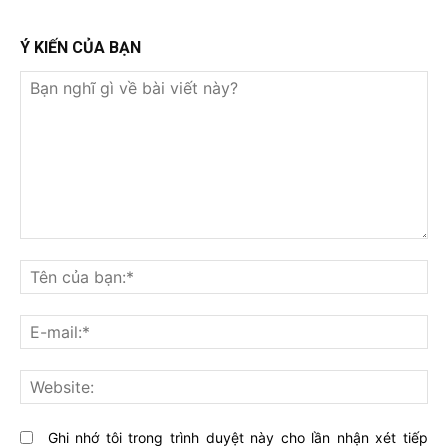
Ý KIẾN CỦA BẠN
Bạn
nghĩ
Tê
gì
củ
về
bạ
E-
bài
mai
viết
này?
Web
Ghi nhớ tôi trong trình duyệt này cho lần nhận xét tiếp