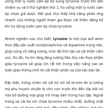
uống một ly nước cam ép bổ sung tyrosine trước khi làm
nhiệm vụ và ở thử nghiệm thứ 2, họ uống một ly nước cam
ép chứa giả dược. Kết quả cho thấy khả năng phản ứng
nhanh của những người tham gia được cải thiện đáng kể
khi họ dùng nước cam ép chứa tyrosine.
Nhóm nghiên cứu cho biết,
tyrosine
là một loại axít amin
thúc đẩy sản xuất norepinephrine và dopamine trong não,
giúp củng cố năng lượng, mức độ tỉnh táo và cải thiện cảm
xúc. Do đó, họ tin rằng tăng cường tiêu thụ các thực phẩm
giàu tyrosine sẽ giúp ích rất lớn trong việc nâng cao an
toàn giao thông nhờ nó cải thiện phản xạ của các bác tài.
Đặc biệt, trứng chiên với cải bó xôi sẽ là món ăn lý tưởng
mà phụ huynh chuẩn bị cho con trước khi đến lớp bởi nó
vừa bổ dưỡng vừa giúp trẻ nhạy bén trong học tập. Ngoài
trứng và cải bó xôi chứa tyrosine nhiều nhất, dưỡng chất
này còn có trong phô mai, đậu nành, đậu phộng, trái bơ,