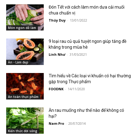
Đón Tết với cách làm món dưa cải muối
chua chuẩn vị
Thúy Duy
-
13/01/2022
Món ngon dễ làm
9 loại rau củ quả tuyệt ngon giúp tăng đề
kháng trong mùa hè
Linh Như
-
31/05/2021
Ăn - Làm đẹp
Tìm hiểu về Các loại vi khuẩn có hại thường
gặp trong Thực phẩm
FOODNK
-
14/11/2020
An toàn thực phẩm
Ăn rau muống như thế nào để không có
hại?
Nam Pro
-
20/07/2014
Kiến thức đời sống