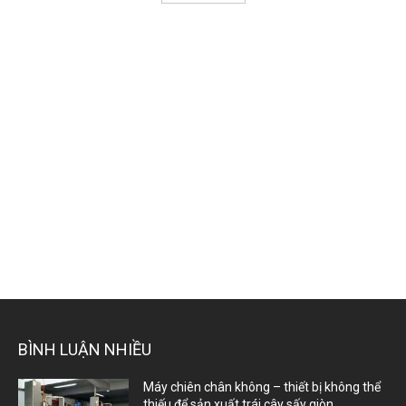
BÌNH LUẬN NHIỀU
Máy chiên chân không – thiết bị không thể
thiếu để sản xuất trái cây sấy giòn