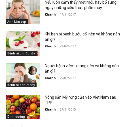
Nếu luôn cảm thấy mệt mỏi, hãy bổ sung
ngay những siêu thực phẩm này
Khanh
-
17/11/2017
Ăn - Làm đẹp
Khi bạn bị bệnh bướu cổ, nên và không nên
ăn gì?
Khanh
-
29/08/2017
Bệnh nào thức nấy
Người bệnh viêm xoang nên và không nên
ăn gì?
Khanh
-
29/07/2017
Bệnh nào thức nấy
Nông sản Mỹ rộng cửa vào Việt Nam sau
TPP
Khanh
-
27/11/2015
Dinh dưỡng