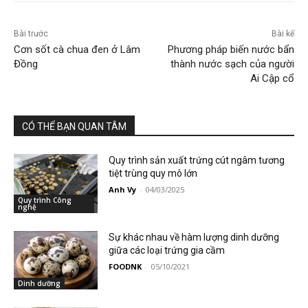
Bài trước
Bài kế
Cơn sốt cà chua đen ở Lâm
Phương pháp biến nước bẩn
Đồng
thành nước sạch của người
Ai Cập cổ
CÓ THỂ BẠN QUAN TÂM
Quy trình sản xuất trứng cút ngâm tương
tiệt trùng quy mô lớn
Anh Vy
-
04/03/2025
Quy trình Công
nghệ
Sự khác nhau về hàm lượng dinh dưỡng
giữa các loại trứng gia cầm
FOODNK
-
05/10/2021
Dinh dưỡng