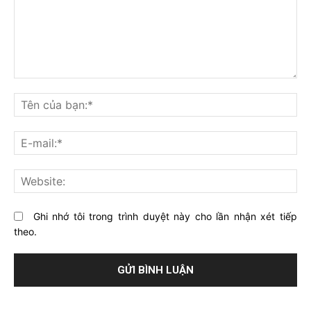
Bạn
nghĩ
Tê
gì
củ
về
bạ
E-
bài
mai
viết
này?
Web
Ghi nhớ tôi trong trình duyệt này cho lần nhận xét tiếp
theo.