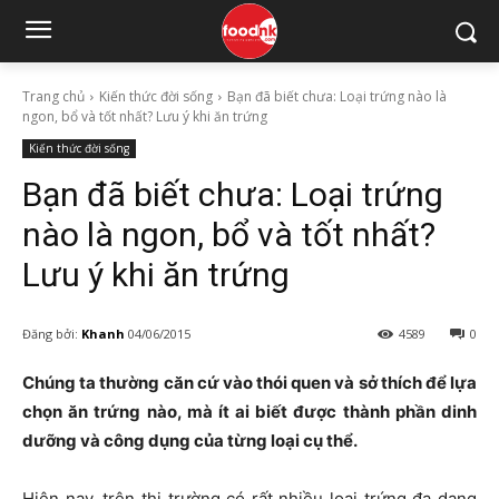
Trang chủ
Kiến thức đời sống
Bạn đã biết chưa: Loại trứng nào là
ngon, bổ và tốt nhất? Lưu ý khi ăn trứng
Kiến thức đời sống
Bạn đã biết chưa: Loại trứng
nào là ngon, bổ và tốt nhất?
Lưu ý khi ăn trứng
Đăng bởi:
Khanh
04/06/2015
4589
0
Chúng ta thường căn cứ vào thói quen và sở thích để lựa
chọn ăn trứng nào, mà ít ai biết được thành phần dinh
dưỡng và công dụng của từng loại cụ thể.
Hiện nay, trên thị trường có rất nhiều loại trứng đa dạng