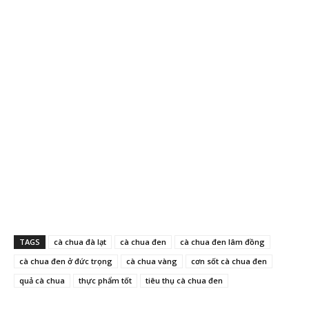
TAGS
cà chua đà lạt
cà chua đen
cà chua đen lâm đồng
cà chua đen ở đức trọng
cà chua vàng
cơn sốt cà chua đen
quả cà chua
thực phẩm tốt
tiêu thụ cà chua đen