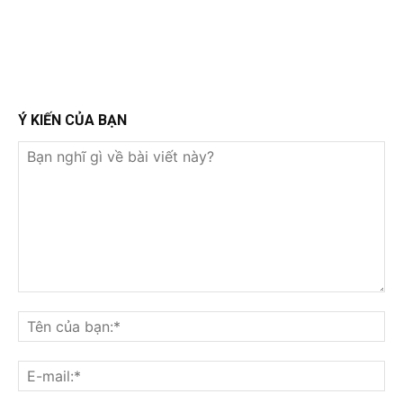
Ý KIẾN CỦA BẠN
Bạn
nghĩ
Tê
gì
củ
về
bạ
E-
bài
mai
viết