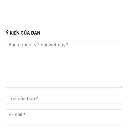
Ý KIẾN CỦA BẠN
Bạn
nghĩ
Tê
gì
củ
về
bạ
E-
bài
mai
viết
này?
Web