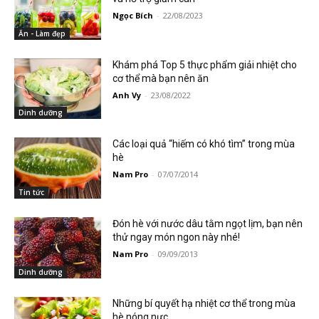
Ngọc Bích
-
22/08/2023
Ăn - Làm đẹp
Khám phá Top 5 thực phẩm giải nhiệt cho
cơ thể mà bạn nên ăn
Anh Vy
-
23/08/2022
Dinh dưỡng
Các loại quả “hiếm có khó tìm” trong mùa
hè
Nam Pro
-
07/07/2014
Tin tức
Đón hè với nước dâu tằm ngọt lịm, bạn nên
thử ngay món ngon này nhé!
Nam Pro
-
09/09/2013
Dinh dưỡng
Những bí quyết hạ nhiệt cơ thể trong mùa
hè nóng nực