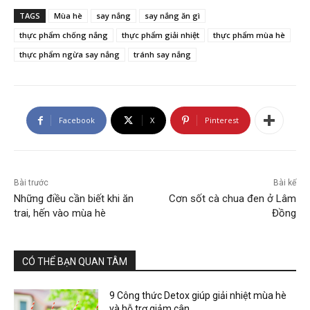
TAGS
Mùa hè
say nắng
say nắng ăn gì
thực phẩm chống nắng
thực phẩm giải nhiệt
thực phẩm mùa hè
thực phẩm ngừa say nắng
tránh say nắng
Facebook
X
Pinterest
Bài trước
Bài kế
Những điều cần biết khi ăn
Cơn sốt cà chua đen ở Lâm
trai, hến vào mùa hè
Đồng
CÓ THỂ BẠN QUAN TÂM
9 Công thức Detox giúp giải nhiệt mùa hè
và hỗ trợ giảm cân