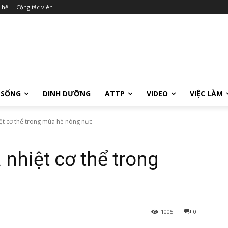
 hệ
Cộng tác viên
 SỐNG
DINH DƯỠNG
ATTP
VIDEO
VIỆC LÀM
ệt cơ thể trong mùa hè nóng nực
 nhiệt cơ thể trong
1005
0