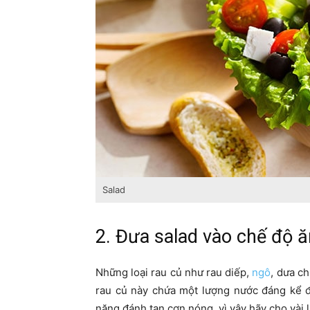
Salad
2. Đưa salad vào chế độ ă
Những loại rau củ như rau diếp,
ngô
, dưa ch
rau củ này chứa một lượng nước đáng kể đ
năng đánh tan cơn nóng, vì vậy hãy cho vài 