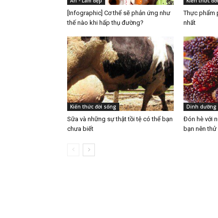
Ăn - Làm đẹp
Kiến thức đờ
[Infographic] Cơ thể sẽ phản ứng như
Thực phẩm p
thế nào khi hấp thụ đường?
nhất
Kiến thức đời sống
Dinh dưỡng
Sữa và những sự thật tồi tệ có thể bạn
Đón hè với n
chưa biết
bạn nên thử