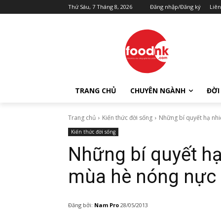
Thứ Sáu, 7 Tháng 8, 2026
Đăng nhập/Đăng ký
Liên
TRANG CHỦ
CHUYÊN NGÀNH
ĐỜI
Trang chủ
Kiến thức đời sống
Những bí quyết hạ nhi
Kiến thức đời sống
Những bí quyết hạ
mùa hè nóng nực
Đăng bởi:
Nam Pro
28/05/2013