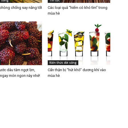
i sống
Tin tức
hòng chống say nắng tốt
Các loại quả “hiếm có khó tìm” trong
mùa hè
Kiến thức đời sống
ước dâu tằm ngọt lịm,
Cẩn thận bị “hút khô” dương khí vào
 ngay món ngon này nhé!
mùa hè