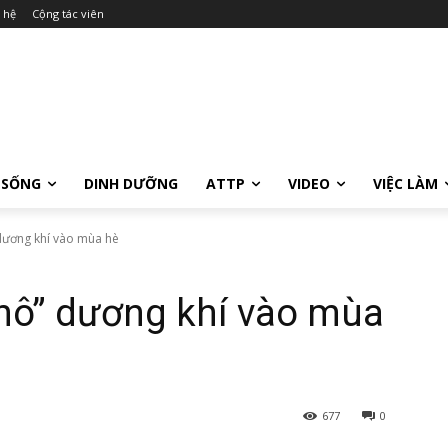
 hệ
Cộng tác viên
 SỐNG
DINH DƯỠNG
ATTP
VIDEO
VIỆC LÀM
 dương khí vào mùa hè
khô” dương khí vào mùa
677
0