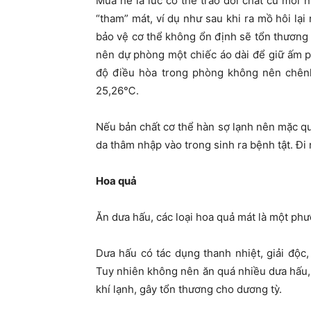
Mùa hè là lúc cơ thể trao đổi chất cũ mới 
“tham” mát, ví dụ như sau khi ra mồ hôi lại
bảo vệ cơ thể không ổn định sẽ tổn thương 
nên dự phòng một chiếc áo dài để giữ ấm p
độ điều hòa trong phòng không nên chênh 
25,26℃.
Nếu bản chất cơ thể hàn sợ lạnh nên mặc quầ
da thâm nhập vào trong sinh ra bệnh tật. Đ
Hoa quả
Ăn dưa hấu, các loại hoa quả mát là một ph
Dưa hấu có tác dụng thanh nhiệt, giải độc, 
Tuy nhiên không nên ăn quá nhiều dưa hấu, đ
khí lạnh, gây tổn thương cho dương tỳ.