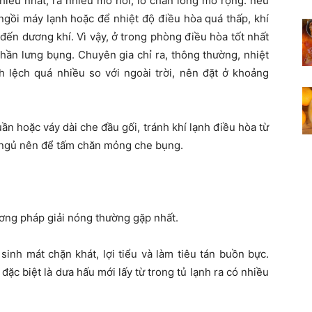
nhiều nhất, ra nhiều mồ hôi, lỗ chân lông mở rộng. nếu
 ngồi máy lạnh hoặc để nhiệt độ điều hòa quá thấp, khí
đến dương khí. Vì vậy, ở trong phòng điều hòa tốt nhất
hần lưng bụng. Chuyên gia chỉ ra, thông thường, nhiệt
lệch quá nhiều so với ngoài trời, nên đặt ở khoảng
n hoặc váy dài che đầu gối, tránh khí lạnh điều hòa từ
i ngủ nên để tấm chăn mỏng che bụng.
ương pháp giải nóng thường gặp nhất.
sinh mát chặn khát, lợi tiểu và làm tiêu tán buồn bực.
ặc biệt là dưa hấu mới lấy từ trong tủ lạnh ra có nhiều