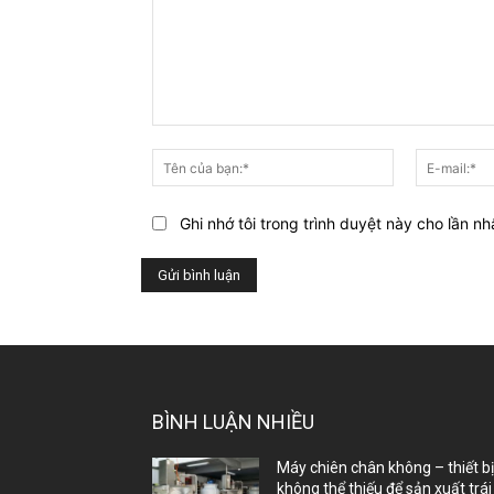
Bạn
nghĩ
Tên
gì
của
về
bạn:*
Ghi nhớ tôi trong trình duyệt này cho lần nh
bài
viết
này?
BÌNH LUẬN NHIỀU
Máy chiên chân không – thiết b
không thể thiếu để sản xuất trái