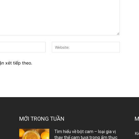
E-
Website:
mail:*
ận xét tiếp theo.
MỚI TRONG TUẦN
M
ị
Tìm hiểu về bột cam – loại gia vị
Ki
thay thế cam tươi trong ẩm thực