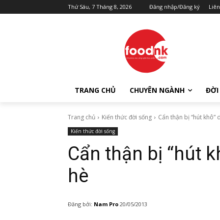
Thứ Sáu, 7 Tháng 8, 2026
Đăng nhập/Đăng ký
Liên
TRANG CHỦ
CHUYÊN NGÀNH
ĐỜI
Trang chủ
Kiến thức đời sống
Cẩn thận bị “hút khô”
Kiến thức đời sống
Cẩn thận bị “hút 
hè
Đăng bởi:
Nam Pro
20/05/2013