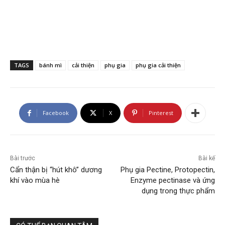
TAGS
bánh mì
cải thiện
phụ gia
phụ gia cải thiện
Facebook
X
Pinterest
Bài trước
Bài kế
Cẩn thận bị “hút khô” dương
Phụ gia Pectine, Protopectin,
khí vào mùa hè
Enzyme pectinase và ứng
dụng trong thực phẩm