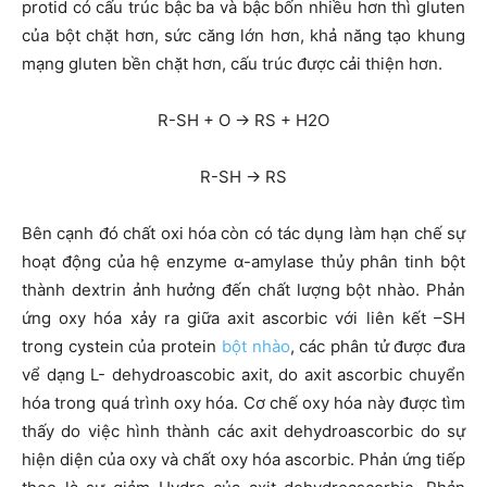
protid có cấu trúc bậc ba và bậc bốn nhiều hơn thì gluten
của bột chặt hơn, sức căng lớn hơn, khả năng tạo khung
mạng gluten bền chặt hơn, cấu trúc được cải thiện hơn.
R-SH + O → RS + H2O
R-SH → RS
Bên cạnh đó chất oxi hóa còn có tác dụng làm hạn chế sự
hoạt động của hệ enzyme α-amylase thủy phân tinh bột
thành dextrin ảnh hưởng đến chất lượng bột nhào. Phản
ứng oxy hóa xảy ra giữa axit ascorbic với liên kết –SH
trong cystein của protein
bột nhào
, các phân tử được đưa
vể dạng L- dehydroascobic axit, do axit ascorbic chuyển
hóa trong quá trình oxy hóa. Cơ chế oxy hóa này được tìm
thấy do việc hình thành các axit dehydroascorbic do sự
hiện diện của oxy và chất oxy hóa ascorbic. Phản ứng tiếp