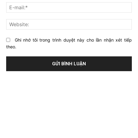
về
bạ
E-
bài
mai
viết
này?
Web
Ghi nhớ tôi trong trình duyệt này cho lần nhận xét tiếp
theo.