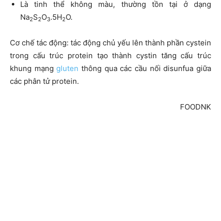
Là tinh thể không màu, thường tồn tại ở dạng
Na
S
O
.5H
O.
2
2
3
2
Cơ chế tác động: tác động chủ yếu lên thành phần cystein
trong cấu trúc protein tạo thành cystin tăng cấu trúc
khung mạng
gluten
thông qua các cầu nối disunfua giữa
các phân tử protein.
FOODNK