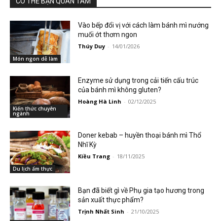
CÓ THỂ BẠN QUAN TÂM
Vào bếp đổi vị với cách làm bánh mì nướng
muối ớt thơm ngon
Thúy Duy
-
14/01/2026
Món ngon dễ làm
Enzyme sử dụng trong cải tiến cấu trúc
của bánh mì không gluten?
Hoàng Hà Linh
-
02/12/2025
Kiến thức chuyên
ngành
Doner kebab – huyền thoại bánh mì Thổ
Nhĩ Kỳ
Kiều Trang
-
18/11/2025
Du lịch ẩm thực
Bạn đã biết gì về Phụ gia tạo hương trong
sản xuất thực phẩm?
Trịnh Nhất Sinh
-
21/10/2025