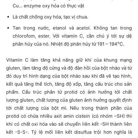
Cu… enzyme oxy hóa có thực vật
Là chất chống oxy hóa, tạo vị chua.
Tan trong nước, etanol và acetol. Không tan trong
chlorofom, ester. Với vitamin C, cần chú ý tới sự dệ
o
phân hủy của nó. Nhiệt độ phân hủy từ 191 – 194
C.
Vitamin C làm tăng khả năng giữ khí của khung mạng
gluten, làm tăng độ cứng và độ đàn hồi của bột nhào và từ
đó duy trì hình dạng của bột nhào sau khi đã vê tạo hình,
kết quả tăng thể tích, tăng độ xốp, tăng cấu trúc cho sản
phẩm. Cấu trúc phân tử protid có ảnh hưởng tới chất
lượng gluten, chất lượng của gluten ảnh hưởng quyết định
tới chất lượng của bột mì. Nếu trong thành phần của
protid có chứa nhiều axit amin cistein (có nhóm ­–SH) thì
khi có chất oxi hóa vào sẽ chuyển liên kết -SH thành liên
kết -S-S-. Tỷ lệ mối liên kết disulfua trội hơn nghĩa là