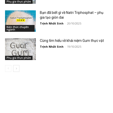
Phụ gia thực phẩm
Bạn đã biết gì về Natri Triphosphat – phụ
gia tạo giòn dai
Trịnh Nhất Sinh
-
20/10/2025
Kiến thức chuyên
ngành
Cùng tìm hiểu về khái niệm Gum thực vật
Trịnh Nhất Sinh
-
19/10/2025
Phụ gia thực phẩm