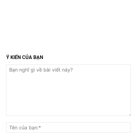
Ý KIẾN CỦA BẠN
Bạn
nghĩ
Tê
gì
củ