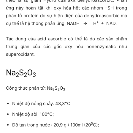
theo là sự giảm Hydro của axit dehydroascorbic. Phản
ứng này hoàn tất khi oxy hóa hết các nhóm –SH trong
phân tử protein do sự hiện diện của dehydroascorbic mà
+
cụ thể là hệ thống phản ứng NADH → H
+ NAD.
Tác dụng của acid ascorbic có thể là do các sản phẩm
trung gian của các gốc oxy hóa nonenzymatic như
superoxidant.
Na
S
O
2
2
3
Công thức phân tử: Na
S
O
2
2
3
Nhiệt độ nóng chảy: 48,3°C;
Nhiệt độ sôi: 100°C;
0
Độ tan trong nước : 20,9 g / 100ml (20
C);