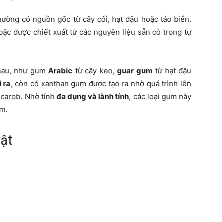
thường có nguồn gốc từ cây cối, hạt đậu hoặc tảo biển.
hoặc được chiết xuất từ các nguyên liệu sẵn có trong tự
nhau, như gum
Arabic
từ cây keo,
guar gum
từ hạt đậu
 ra
, còn có xanthan gum được tạo ra nhờ quá trình lên
 carob. Nhờ tính
đa dụng và lành tính
, các loại gum này
ẩm.
ật