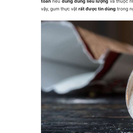
toàn
nếu
dùng đúng liều lượng
và thuộc n
vậy, gum thực vật
rất được tin dùng
trong n