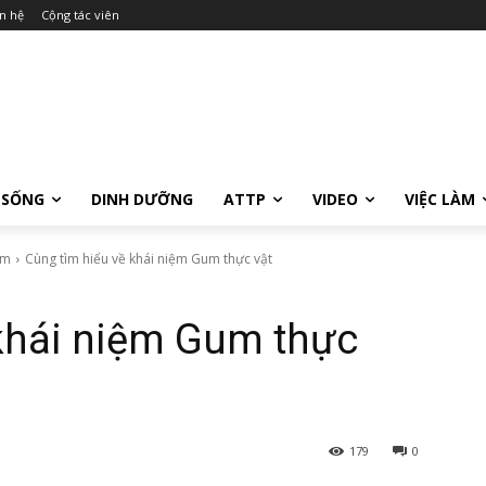
n hệ
Cộng tác viên
 SỐNG
DINH DƯỠNG
ATTP
VIDEO
VIỆC LÀM
ẩm
Cùng tìm hiểu về khái niệm Gum thực vật
 khái niệm Gum thực
179
0