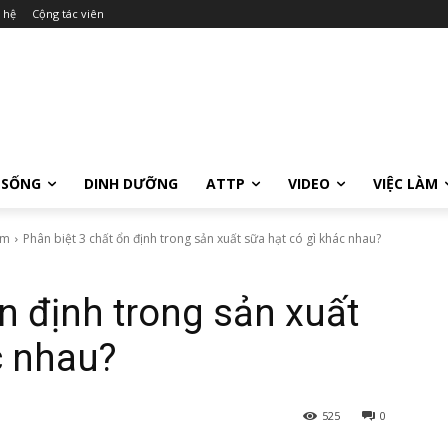
 hệ
Cộng tác viên
 SỐNG
DINH DƯỠNG
ATTP
VIDEO
VIỆC LÀM
ẩm
Phân biệt 3 chất ổn định trong sản xuất sữa hạt có gì khác nhau?
n định trong sản xuất
c nhau?
525
0