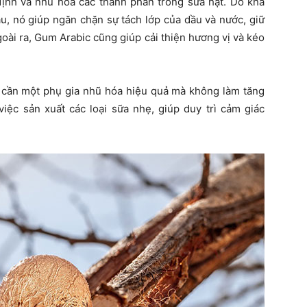
nh và nhũ hóa các thành phần trong sữa hạt. Do khả
u, nó giúp ngăn chặn sự tách lớp của dầu và nước, giữ
oài ra, Gum Arabic cũng giúp cải thiện hương vị và kéo
n cần một phụ gia nhũ hóa hiệu quả mà không làm tăng
iệc sản xuất các loại sữa nhẹ, giúp duy trì cảm giác