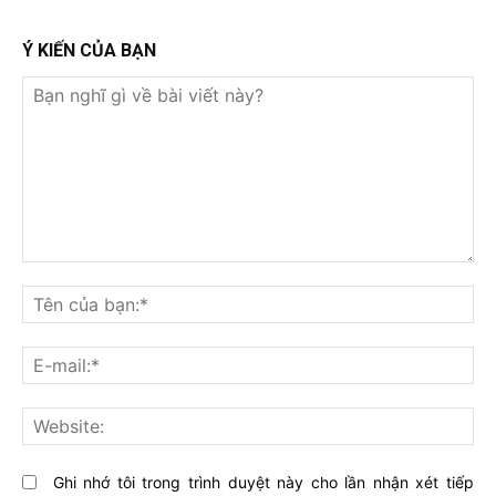
Ý KIẾN CỦA BẠN
Bạn
nghĩ
Tê
gì
củ
về
bạ
E-
bài
mai
viết
này?
Web
Ghi nhớ tôi trong trình duyệt này cho lần nhận xét tiếp