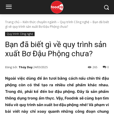
Trang chủ
Kiến thức chuyên ngành
Quy trình Công nghệ
Bạn đã biết
gì về quy trình sản xuất Bơ Đậu Phộng chưa?
Quy trình Công nghệ
Bạn đã biết gì về quy trình sản
xuất Bơ Đậu Phộng chưa?
Đăng bởi:
Thúy Duy
24/03/2025
265
0
Ngoài việc dùng để ăn tươi bằng cách nấu chín thì đậu
phộng còn có thể tạo ra nhiều chế phẩm khác nhau.
Trong đó, phải kể đến bơ đậu phộng. Đây là sản phẩm
thông dụng trong ẩm thực. Vậy, Foodnk sẽ cùng bạn tìm
hiểu về quy trình sản xuất bơ đậu phộng nhé! Và phạm vi
bài viết này chỉ xoay quanh những công đoạn chung