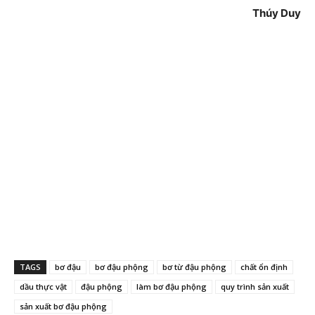
Thúy Duy
TAGS
bơ đậu
bơ đậu phộng
bơ từ đậu phộng
chất ổn định
dầu thực vật
đậu phộng
làm bơ đậu phộng
quy trình sản xuất
sản xuất bơ đậu phộng