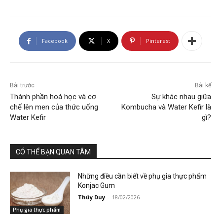
Facebook
X
Pinterest
Bài trước
Bài kế
Thành phần hoá học và cơ
Sự khác nhau giữa
chế lên men của thức uống
Kombucha và Water Kefir là
Water Kefir
gì?
CÓ THỂ BẠN QUAN TÂM
Những điều cần biết về phụ gia thực phẩm
Konjac Gum
Thúy Duy
-
18/02/2026
Phụ gia thực phẩm