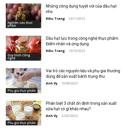
Những công dụng tuyệt vời của dầu hạt
nho
Kiều Trang
-
26/11/2025
Nghiên cứu thực
phẩm
Dầu hạt lựu trong công nghệ thực phẩm:
Điểm nhấn và ứng dụng
Kiều Trang
-
16/10/2025
Quy trình Công
nghệ
Vai trò các nguyên liệu và phụ gia thường
dùng để sản xuất bánh trung thu
Anh Vy
-
10/08/2025
Phụ gia thực phẩm
Phân biệt 3 chất ổn định trong sản xuất
sữa hạt có gì khác nhau?
Anh Vy
-
22/02/2025
Phụ gia thực phẩm