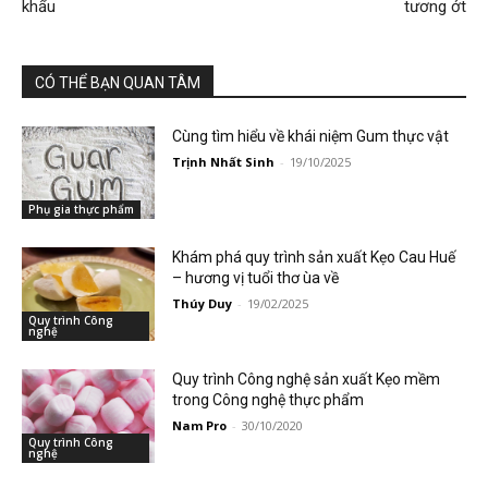
khẩu
tương ớt
CÓ THỂ BẠN QUAN TÂM
Cùng tìm hiểu về khái niệm Gum thực vật
Trịnh Nhất Sinh
-
19/10/2025
Phụ gia thực phẩm
Khám phá quy trình sản xuất Kẹo Cau Huế
– hương vị tuổi thơ ùa về
Thúy Duy
-
19/02/2025
Quy trình Công
nghệ
Quy trình Công nghệ sản xuất Kẹo mềm
trong Công nghệ thực phẩm
Nam Pro
-
30/10/2020
Quy trình Công
nghệ