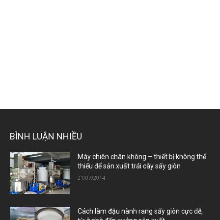
BÌNH LUẬN NHIỀU
Máy chiên chân không – thiết bị không thể
thiếu để sản xuất trái cây sấy giòn
21/07/2014
Cách làm đậu nành rang sấy giòn cực dễ,