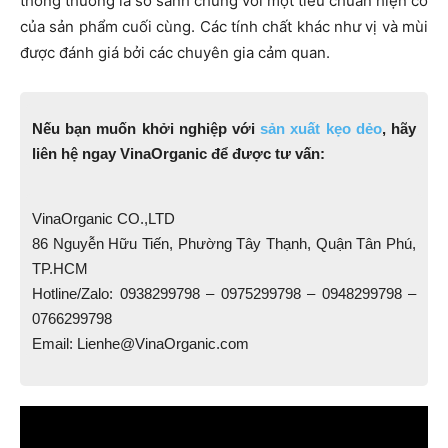
thông thường là so sánh chúng với một tiêu chuẩn hiện có
của sản phẩm cuối cùng. Các tính chất khác như vị và mùi
được đánh giá bởi các chuyên gia cảm quan.
Nếu bạn muốn khởi nghiệp với
sản xuất kẹo dẻo
, hãy
liên hệ ngay VinaOrganic để được tư vấn:
VinaOrganic CO.,LTD
86 Nguyễn Hữu Tiến, Phường Tây Thạnh, Quận Tân Phú,
TP.HCM
Hotline/Zalo: 0938299798 – 0975299798 – 0948299798 –
0766299798
Email: Lienhe@VinaOrganic.com