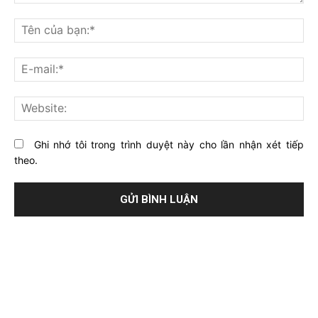
Bạn
nghĩ
Tê
gì
củ
về
bạ
E-
bài
mai
viết
này?
Web
Ghi nhớ tôi trong trình duyệt này cho lần nhận xét tiếp
theo.