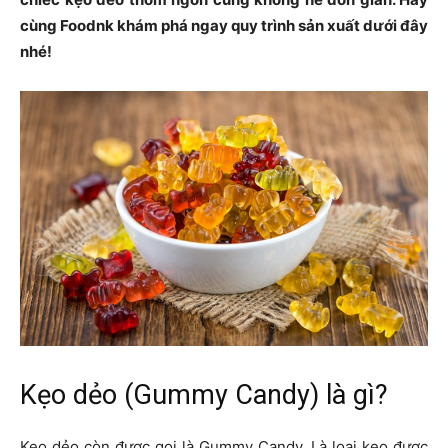
cùng Foodnk khám phá ngay quy trình sản xuất dưới đây
nhé!
Kẹo dẻo (Gummy Candy) là gì?
Kẹo dẻo còn được gọi là Gummy Candy. Là loại kẹo được