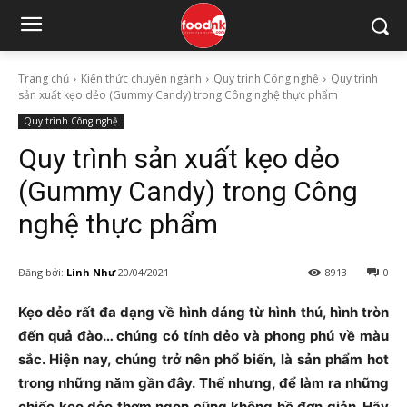
Trang chủ
Kiến thức chuyên ngành
Quy trình Công nghệ
Quy trình
sản xuất kẹo dẻo (Gummy Candy) trong Công nghệ thực phẩm
Quy trình Công nghệ
Quy trình sản xuất kẹo dẻo
(Gummy Candy) trong Công
nghệ thực phẩm
Đăng bởi:
Linh Như
20/04/2021
8913
0
Kẹo dẻo rất đa dạng về hình dáng từ hình thú, hình tròn
đến quả đào… chúng có tính dẻo và phong phú về màu
sắc. Hiện nay, chúng trở nên phổ biến, là sản phẩm hot
trong những năm gần đây. Thế nhưng, để làm ra những
chiếc kẹo dẻo thơm ngon cũng không hề đơn giản. Hãy