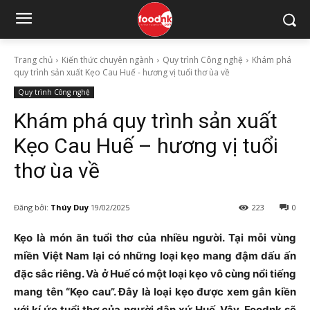
Trang chủ
Kiến thức chuyên ngành
Quy trình Công nghệ
Khám phá
quy trình sản xuất Kẹo Cau Huế - hương vị tuổi thơ ùa về
Quy trình Công nghệ
Khám phá quy trình sản xuất
Kẹo Cau Huế – hương vị tuổi
thơ ùa về
Đăng bởi:
Thúy Duy
19/02/2025
223
0
Kẹo là món ăn tuổi thơ của nhiều người. Tại mỗi vùng
miền Việt Nam lại có những loại kẹo mang đậm dấu ấn
đặc sắc riêng. Và ở Huế có một loại kẹo vô cùng nổi tiếng
mang tên “Kẹo cau”. Đây là loại kẹo được xem gắn kiền
với kí ức tuổi thơ của người dân xứ Huế. Vậy, Foodnk sẽ