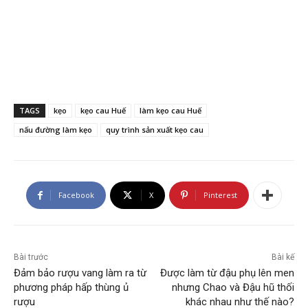
TAGS
kẹo
kẹo cau Huế
làm kẹo cau Huế
nấu đường làm kẹo
quy trình sản xuất kẹo cau
Facebook
X
Pinterest
Bài trước
Bài kế
Đảm bảo rượu vang làm ra từ
Được làm từ đậu phụ lên men
phương pháp hấp thùng ủ
nhưng Chao và Đậu hũ thối
rượu
khác nhau như thế nào?