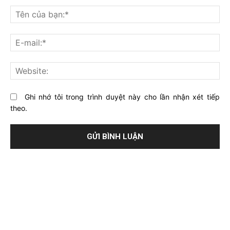
nghĩ
Tê
gì
củ
về
bạ
E-
bài
mai
viết
này?
Web
Ghi nhớ tôi trong trình duyệt này cho lần nhận xét tiếp
theo.