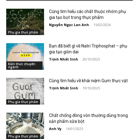
Cùng tìm hiểu các chất thuộc nhóm phụ
gia tạo bọt trong thực phẩm
Nguyễn Ngọc Lan Anh
-
15/02/2026
Phụ gia thực phẩm
Bạn đã biết gì về Natri Triphosphat – phụ
gia tạo giòn dai
Trịnh Nhất Sinh
-
20/10/2025
Kiến thức chuyên
ngành
Cùng tìm hiểu về khái niệm Gum thực vật
Trịnh Nhất Sinh
-
19/10/2025
Phụ gia thực phẩm
Chất chống đông vón thường dùng trong
sản phẩm sữa bột
Anh Vy
-
14/01/2025
Phụ gia thực phẩm