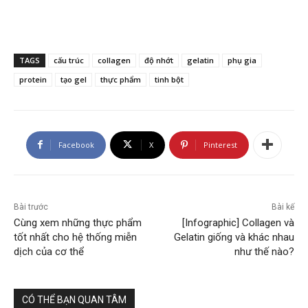
TAGS
cấu trúc
collagen
độ nhớt
gelatin
phụ gia
protein
tạo gel
thực phẩm
tinh bột
Facebook
X
Pinterest
Bài trước
Bài kế
Cùng xem những thực phẩm
[Infographic] Collagen và
tốt nhất cho hệ thống miễn
Gelatin giống và khác nhau
dịch của cơ thể
như thế nào?
CÓ THỂ BẠN QUAN TÂM