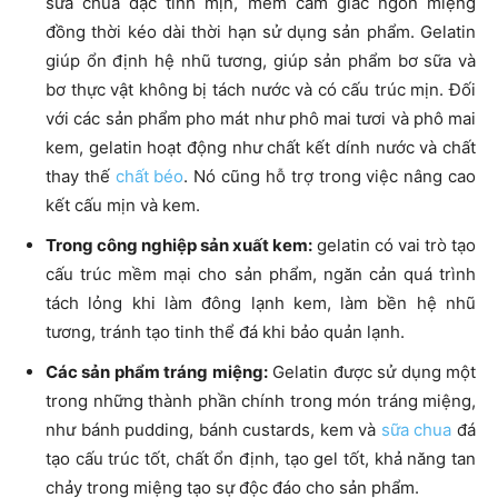
sữa chua đặc tính mịn, mềm cảm giác ngon miệng
đồng thời kéo dài thời hạn sử dụng sản phẩm. Gelatin
giúp ổn định hệ nhũ tương, giúp sản phẩm bơ sữa và
bơ thực vật không bị tách nước và có cấu trúc mịn. Đối
với các sản phẩm pho mát như phô mai tươi và phô mai
kem, gelatin hoạt động như chất kết dính nước và chất
thay thế
chất béo
. Nó cũng hỗ trợ trong việc nâng cao
kết cấu mịn và kem.
Trong công nghiệp sản xuất kem:
gelatin có vai trò tạo
cấu trúc mềm mại cho sản phẩm, ngăn cản quá trình
tách lỏng khi làm đông lạnh kem, làm bền hệ nhũ
tương, tránh tạo tinh thể đá khi bảo quản lạnh.
Các sản phẩm tráng miệng:
Gelatin được sử dụng một
trong những thành phần chính trong món tráng miệng,
như bánh pudding, bánh custards, kem và
sữa chua
đá
tạo cấu trúc tốt, chất ổn định, tạo gel tốt, khả năng tan
chảy trong miệng tạo sự độc đáo cho sản phẩm.