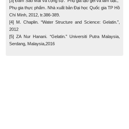
[3] Đàm Sao Mai và cộng sự. “Phụ gia tạo gel và làm đặc,”
Phụ gia thực phẩm. Nhà xuất bản Đại học Quốc gia TP Hồ
Chí Minh, 2012, tr.386-389.
[4] M. Chaplin. “Water Structure and Science: Gelatin.”,
2012
[5] ZA Nur Hanani. “Gelatin.” Universiti Putra Malaysia,
Serdang, Malaysia,2016