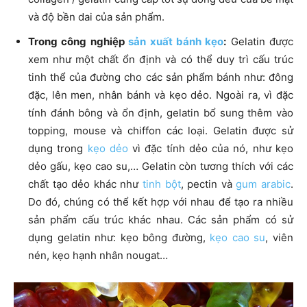
và độ bền dai của sản phẩm.
Trong công nghiệp
sản xuất bánh kẹo
:
Gelatin được
xem như một chất ổn định và có thể duy trì cấu trúc
tinh thể của đường cho các sản phẩm bánh như: đông
đặc, lên men, nhân bánh và kẹo dẻo. Ngoài ra, vì đặc
tính đánh bông và ổn định, gelatin bổ sung thêm vào
topping, mouse và chiffon các loại. Gelatin được sử
dụng trong
kẹo dẻo
vì đặc tính dẻo của nó, như kẹo
dẻo gấu, kẹo cao su,… Gelatin còn tương thích với các
chất tạo dẻo khác như
tinh bột
, pectin và
gum arabic
.
Do đó, chúng có thể kết hợp với nhau để tạo ra nhiều
sản phẩm cấu trúc khác nhau. Các sản phẩm có sử
dụng gelatin như: kẹo bông đường,
kẹo cao su
, viên
nén, kẹo hạnh nhân nougat…