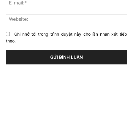
E-
bài
mai
viết
này?
Web
Ghi nhớ tôi trong trình duyệt này cho lần nhận xét tiếp
theo.