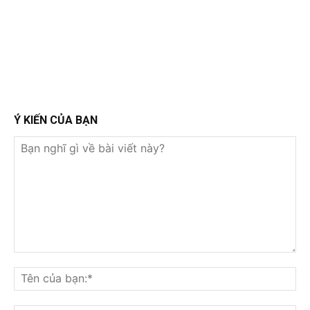
Ý KIẾN CỦA BẠN
Bạn
nghĩ
Tê
gì
củ
về
bạ