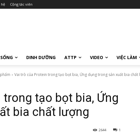
 hệ
Cộng tác viên
 SỐNG
DINH DƯỠNG
ATTP
VIDEO
VIỆC LÀM
c phẩm
Vai trò của Protein trong tạo bọt bia, Ứng dụng trong sản xuất bia chất
n trong tạo bọt bia, Ứng
ất bia chất lượng
2644
1