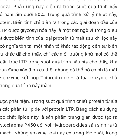
lucoza. Phản ứng này diễn ra trong suốt quá trình nẩy
có hàm ẩm dưới 50%. Trong quá trình xử lý nhiệt này,
tein. Biến tính chỉ diễn ra trong các giai đoạn đầu của
LTP được glycosyl hóa này là một bất ngờ vì trong điều
 được biến tính của loại protein từ malt sau khi lọc này
 có nghĩa tồn tại một nhân tố khác tác động đến sự biến
ứu khác đã cho thấy, chỉ các môi trường khử mới có thể
 cấu trúc LTP trong suốt quá trình nấu bia cho thấy, khả
hưa được xác định cụ thể, nhưng có thể nó chính là một
ay enzyme kết hợp Thioredoxine – là loại enzyme khử
trong quá trình nảy mầm.
ợc phát hiện. Trong suốt quá trình chiết protein từ lúa
a các phân tử lipide với protein LTP. Bằng cách sử dụng
ợp chất lipide này là sản phẩm trung gian được tạo ra
ytochrome P450 đối với Hydroperoxides sản sinh ra từ
mạch. Những enzyme loại này có trong lớp phôi, trong