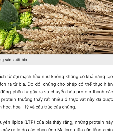
ng sản xuất bia
 tách từ đại mạch hầu như không không có khả năng tạo
tách ra từ bia. Do đó, chúng cho phép có thể thực hiện
t động phân tử gây ra sự chuyển hóa protein thành các
i protein thường thấy rất nhiều ở thực vật này đã được
h học, hóa – lý và cấu trúc của chúng.
uyển lipide (LTP) của bia thấy rằng, những protein này
óa xảy ra là do các phản ứng Mailard giữa cặn lắng amin