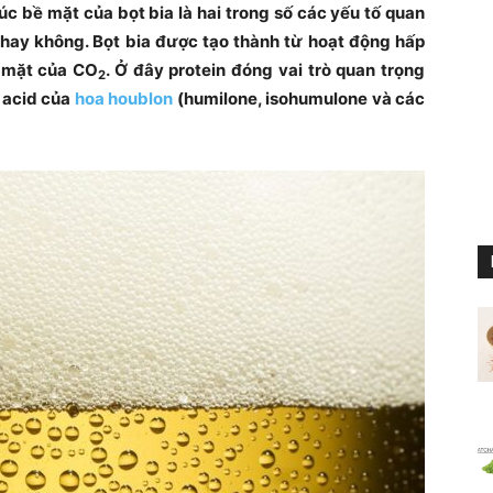
rúc bề mặt của bọt bia là hai trong số các yếu tố quan
t hay không. Bọt bia được tạo thành từ hoạt động hấp
ề mặt của CO
. Ở đây protein đóng vai trò quan trọng
2
c acid của
hoa houblon
(humilone, isohumulone và các