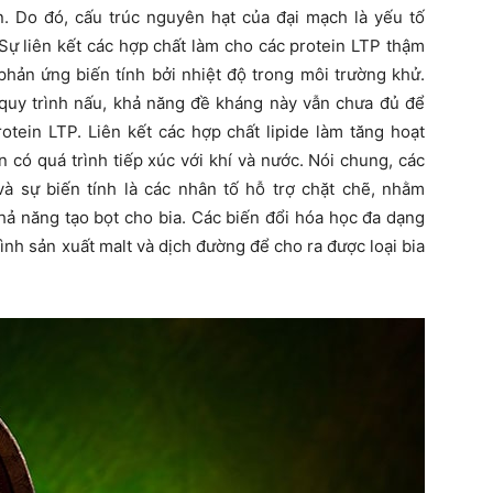
on. Do đó, cấu trúc nguyên hạt của đại mạch là yếu tố
Sự liên kết các hợp chất làm cho các protein LTP thậm
phản ứng biến tính bởi nhiệt độ trong môi trường khử.
a quy trình nấu, khả năng đề kháng này vẫn chưa đủ để
otein LTP. Liên kết các hợp chất lipide làm tăng hoạt
 có quá trình tiếp xúc với khí và nước. Nói chung, các
à sự biến tính là các nhân tố hỗ trợ chặt chẽ, nhằm
hả năng tạo bọt cho bia. Các biến đổi hóa học đa dạng
rình sản xuất malt và dịch đường để cho ra được loại bia