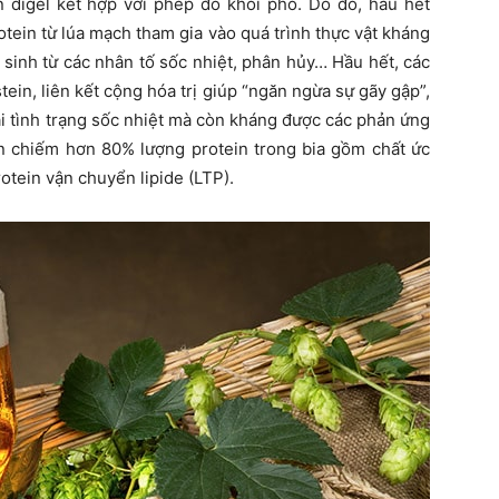
digel kết hợp với phép đo khối phổ. Do đó, hầu hết
otein từ lúa mạch tham gia vào quá trình thực vật kháng
t sinh từ các nhân tố sốc nhiệt, phân hủy… Hầu hết, các
stein, liên kết cộng hóa trị giúp “ngăn ngừa sự gãy gập”,
i tình trạng sốc nhiệt mà còn kháng được các phản ứng
tein chiếm hơn 80% lượng protein trong bia gồm chất ức
otein vận chuyển lipide (LTP).