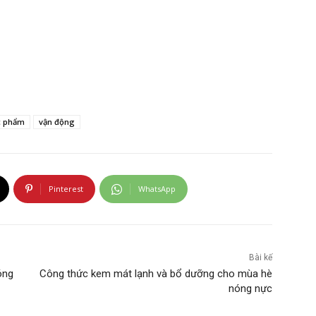
c phẩm
vận động
Pinterest
WhatsApp
Bài kế
óng
Công thức kem mát lạnh và bổ dưỡng cho mùa hè
nóng nực