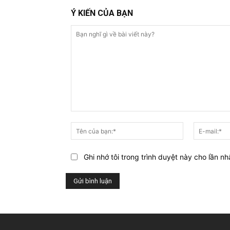
Ý KIẾN CỦA BẠN
Bạn
nghĩ
Tên
gì
của
về
bạn:*
Ghi nhớ tôi trong trình duyệt này cho lần nh
bài
viết
này?