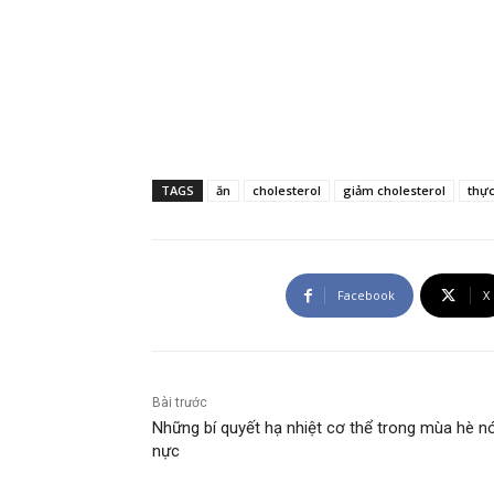
TAGS
ăn
cholesterol
giảm cholesterol
thự
Facebook
X
Bài trước
Những bí quyết hạ nhiệt cơ thể trong mùa hè n
nực