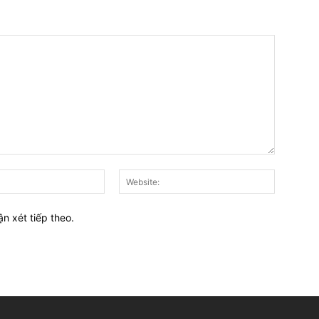
E-
Website:
mail:*
ận xét tiếp theo.