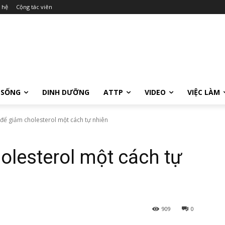
 hệ
Cộng tác viên
 SỐNG
DINH DƯỠNG
ATTP
VIDEO
VIỆC LÀM
 để giảm cholesterol một cách tự nhiên
olesterol một cách tự
909
0