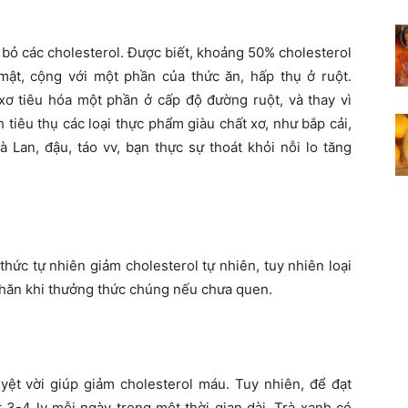
i bỏ các cholesterol. Được biết, khoảng 50% cholesterol
ật, cộng với một phần của thức ăn, hấp thụ ở ruột.
xơ tiêu hóa một phần ở cấp độ đường ruột, và thay vì
 tiêu thụ các loại thực phẩm giàu chất xơ, như bắp cải,
 Lan, đậu, táo vv, bạn thực sự thoát khỏi nỗi lo tăng
thức tự nhiên giảm cholesterol tự nhiên, tuy nhiên loại
khăn khi thưởng thức chúng nếu chưa quen.
yệt vời giúp giảm cholesterol máu. Tuy nhiên, để đạt
t 3-4 ly mỗi ngày trong một thời gian dài. Trà xanh có