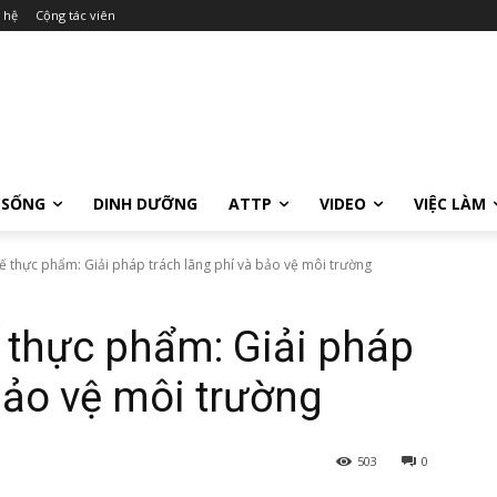
 hệ
Cộng tác viên
 SỐNG
DINH DƯỠNG
ATTP
VIDEO
VIỆC LÀM
ế thực phẩm: Giải pháp trách lãng phí và bảo vệ môi trường
 thực phẩm: Giải pháp
bảo vệ môi trường
503
0