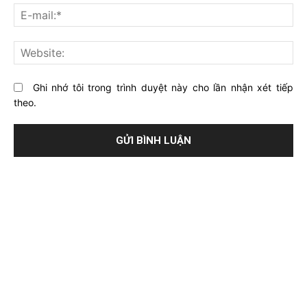
về
bạ
E-
bài
mai
viết
này?
Web
Ghi nhớ tôi trong trình duyệt này cho lần nhận xét tiếp
theo.