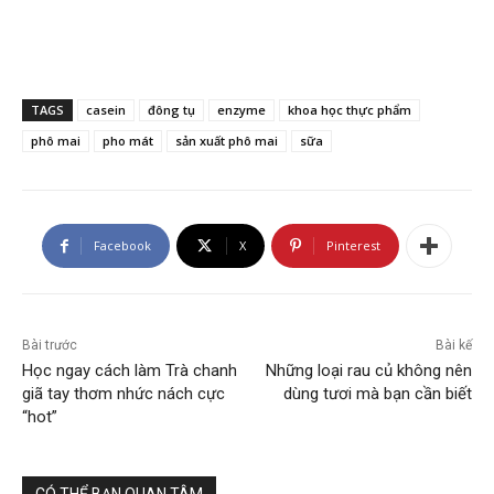
TAGS
casein
đông tụ
enzyme
khoa học thực phẩm
phô mai
pho mát
sản xuất phô mai
sữa
Facebook
X
Pinterest
Bài trước
Bài kế
Học ngay cách làm Trà chanh
Những loại rau củ không nên
giã tay thơm nhức nách cực
dùng tươi mà bạn cần biết
“hot”