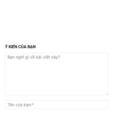
Ý KIẾN CỦA BẠN
Bạn
nghĩ
Tê
gì
củ