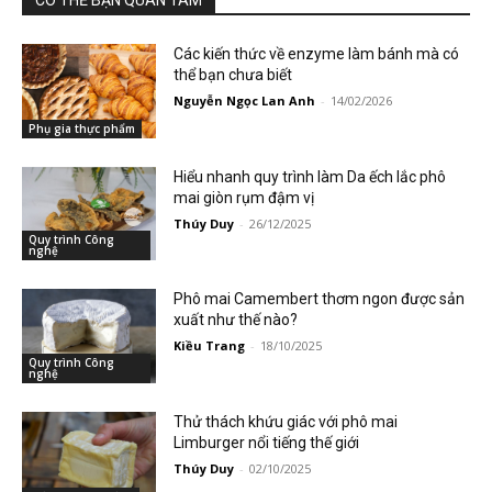
CÓ THỂ BẠN QUAN TÂM
Các kiến thức về enzyme làm bánh mà có
thể bạn chưa biết
Nguyễn Ngọc Lan Anh
-
14/02/2026
Phụ gia thực phẩm
Hiểu nhanh quy trình làm Da ếch lắc phô
mai giòn rụm đậm vị
Thúy Duy
-
26/12/2025
Quy trình Công
nghệ
Phô mai Camembert thơm ngon được sản
xuất như thế nào?
Kiều Trang
-
18/10/2025
Quy trình Công
nghệ
Thử thách khứu giác với phô mai
Limburger nổi tiếng thế giới
Thúy Duy
-
02/10/2025