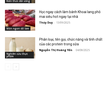
Kiến thức đời sống
Học ngay cách làm bánh Khoai lang phô
mai siêu hot ngay tại nhà
Thúy Duy
-
13/09/2025
Món ngon dễ làm
Phân loại, tên gọi, chức năng và tính chất
của các protein trong sữa
Nguyễn Thị Hoàng Yến
-
04/08/2025
Nghiên cứu thực
phẩm