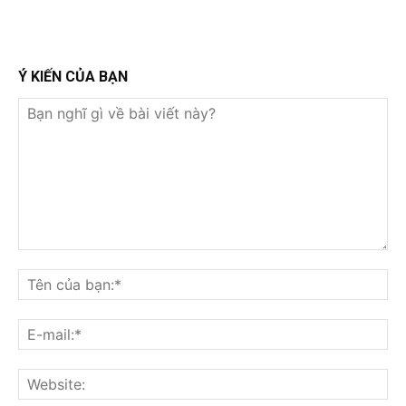
Ý KIẾN CỦA BẠN
Bạn
nghĩ
Tê
gì
củ
về
bạ
E-
bài
mai
viết
này?
Web