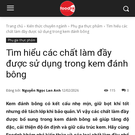
Trang chủ
Kiến thức chuyên ngành
Phụ gia thực phẩm
Tìm hiểu các
chất làm đầy được sử dụng trong kem đánh bông
Phụ gia thực phẩm
Tìm hiểu các chất làm đầy
được sử dụng trong kem đánh
bông
Đăng bởi:
Nguyễn Ngọc Lan Anh
12/02/2026
115
0
Kem đánh bông có kết cấu nhẹ mịn, giữ bọt khí tốt
nhưng dễ tách lớp khi bảo quản. Vì vậy các chất làm đầy
được bổ sung trong kem đánh bông sẽ giúp tăng độ
đặc, cải thiện độ ổn định và giữ cấu trúc kem. Hãy cùng
Foodnk khám phá kiến thức về các loại chất làm đầy phổ