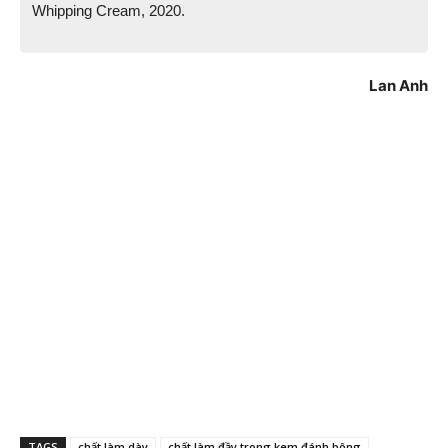
Whipping Cream, 2020.
Lan Anh
TAGS
chất làm dày
chất làm đầy trong kem đánh bông