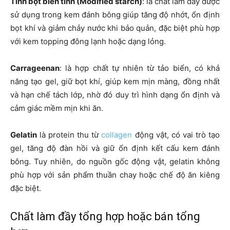
Tinh bột biến tính (Modified starch)
: là chất làm đầy được
sử dụng trong kem đánh bông giúp tăng độ nhớt, ổn định
bọt khí và giảm chảy nước khi bảo quản, đặc biệt phù hợp
với kem topping đông lạnh hoặc dạng lỏng.
Carrageenan
: là hợp chất tự nhiên từ tảo biển, có khả
năng tạo gel, giữ bọt khí, giúp kem mịn màng, đồng nhất
và hạn chế tách lớp, nhờ đó duy trì hình dạng ổn định và
cảm giác mềm mịn khi ăn.
Gelatin
là protein thu từ
collagen
động vật, có vai trò tạo
gel, tăng độ đàn hồi và giữ ổn định kết cấu kem đánh
bông. Tuy nhiên, do nguồn gốc động vật, gelatin không
phù hợp với sản phẩm thuần chay hoặc chế độ ăn kiêng
đặc biệt.
Chất làm đầy tổng hợp hoặc bán tổng