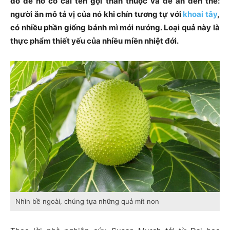
do để nó có cái tên gọi thân thuộc và dễ ăn đến thế:
người ăn mô tả vị của nó khi chín tương tự với
khoai tây
,
có nhiều phần giống bánh mì mới nướng. Loại quả này là
thực phẩm thiết yếu của nhiều miền nhiệt đới.
Nhìn bề ngoài, chúng tựa những quả mít non