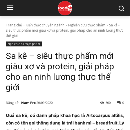
Trang chủ
Kiến thức chuyên ngành
Nghiên cứu thực phẩm
Sa kê -
siêu thực phẩm mới giàu xơ và protein, giải pháp cho an ninh lương thực
thế giới
Nghiên cứu thực phẩm
Sa kê – siêu thực phẩm mới
giàu xơ và protein, giải pháp
cho an ninh lương thực thế
giới
Đăng bởi:
Nam Pro
20/09/2020
500
0
Quả sa kê, có danh pháp khoa học là Artocarpus altilis,
còn có tên gọi thông dụng là trái bánh mì – breadfruit. Lý