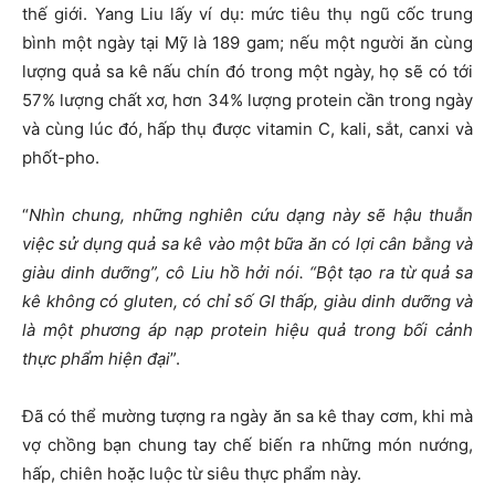
thế giới. Yang Liu lấy ví dụ: mức tiêu thụ ngũ cốc trung
bình một ngày tại Mỹ là 189 gam; nếu một người ăn cùng
lượng quả sa kê nấu chín đó trong một ngày, họ sẽ có tới
57% lượng chất xơ, hơn 34% lượng protein cần trong ngày
và cùng lúc đó, hấp thụ được vitamin C, kali, sắt, canxi và
phốt-pho.
“
Nhìn chung, những nghiên cứu dạng này sẽ hậu thuẫn
việc sử dụng quả sa kê vào một bữa ăn có lợi cân bằng và
giàu dinh dưỡng”, cô Liu hồ hởi nói. “Bột tạo ra từ quả sa
kê không có gluten, có chỉ số GI thấp, giàu dinh dưỡng và
là một phương áp nạp protein hiệu quả trong bối cảnh
thực phẩm hiện đại
”.
Đã có thể mường tượng ra ngày ăn sa kê thay cơm, khi mà
vợ chồng bạn chung tay chế biến ra những món nướng,
hấp, chiên hoặc luộc từ siêu thực phẩm này.