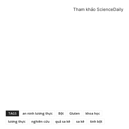
Tham khảo ScienceDaily
TAGS
an ninh lương thực
Bột
Gluten
khoa học
lương thực
nghiên cứu
quả sa kê
sa kê
tinh bột