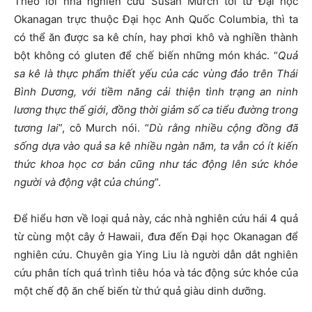
Theo lời nhà nghiên cứu Susan Murch tới từ Đại học
Okanagan trực thuộc Đại học Anh Quốc Columbia, thì ta
có thể ăn được sa kê chín, hay phơi khô và nghiền thành
bột không có gluten để chế biến những món khác. “
Quả
sa kê là thực phẩm thiết yếu của các vùng đảo trên Thái
Bình Dương, với tiềm năng cải thiện tình trạng an ninh
lương thực thế giới, đồng thời giảm số ca tiểu đường trong
tương lai
”, cô Murch nói. “
Dù rằng nhiều cộng đồng đã
sống dựa vào quả sa kê nhiều ngàn năm, ta vẫn có ít kiến
thức khoa học cơ bản cũng như tác động lên sức khỏe
người và động vật của chúng
”.
Để hiểu hơn về loại quả này, các nhà nghiên cứu hái 4 quả
từ cùng một cây ở Hawaii, đưa đến Đại học Okanagan để
nghiên cứu. Chuyên gia Ying Liu là người dẫn dắt nghiên
cứu phân tích quá trình tiêu hóa và tác động sức khỏe của
một chế độ ăn chế biến từ thứ quả giàu dinh dưỡng.