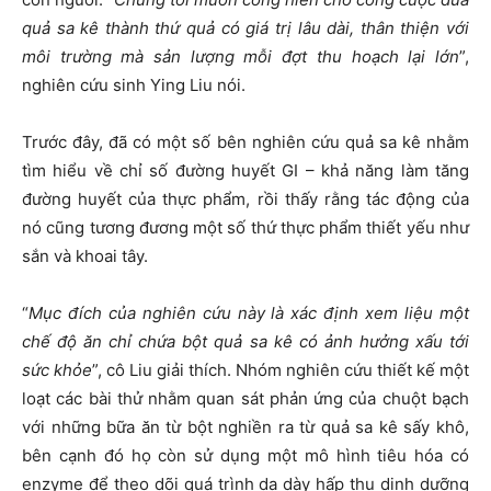
quả sa kê thành thứ quả có giá trị lâu dài, thân thiện với
môi trường mà sản lượng mỗi đợt thu hoạch lại lớn
”,
nghiên cứu sinh Ying Liu nói.
Trước đây, đã có một số bên nghiên cứu quả sa kê nhằm
tìm hiểu về chỉ số đường huyết GI – khả năng làm tăng
đường huyết của thực phẩm, rồi thấy rằng tác động của
nó cũng tương đương một số thứ thực phẩm thiết yếu như
sắn và khoai tây.
“
Mục đích của nghiên cứu này là xác định xem liệu một
chế độ ăn chỉ chứa bột quả sa kê có ảnh hưởng xấu tới
sức khỏe
”, cô Liu giải thích. Nhóm nghiên cứu thiết kế một
loạt các bài thử nhằm quan sát phản ứng của chuột bạch
với những bữa ăn từ bột nghiền ra từ quả sa kê sấy khô,
bên cạnh đó họ còn sử dụng một mô hình tiêu hóa có
enzyme để theo dõi quá trình dạ dày hấp thụ dinh dưỡng