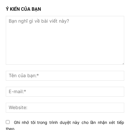
Ý KIẾN CỦA BẠN
Bạn
nghĩ
Tê
gì
củ
về
bạ
E-
bài
mai
viết
này?
Web
Ghi nhớ tôi trong trình duyệt này cho lần nhận xét tiếp
theo.