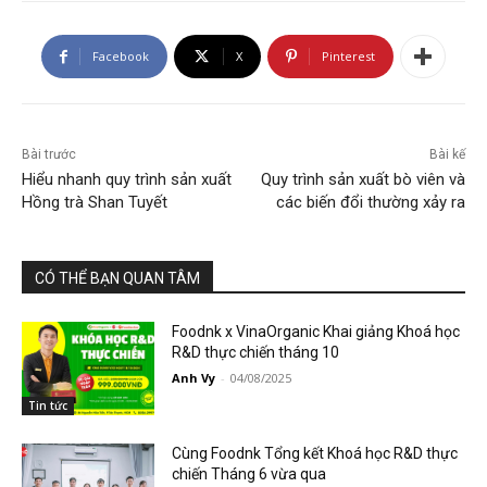
Facebook
X
Pinterest
Bài trước
Bài kế
Hiểu nhanh quy trình sản xuất
Quy trình sản xuất bò viên và
Hồng trà Shan Tuyết
các biến đổi thường xảy ra
CÓ THỂ BẠN QUAN TÂM
Foodnk x VinaOrganic Khai giảng Khoá học
R&D thực chiến tháng 10
Anh Vy
-
04/08/2025
Tin tức
Cùng Foodnk Tổng kết Khoá học R&D thực
chiến Tháng 6 vừa qua