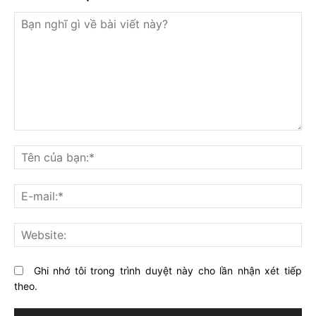
Bạn
nghĩ
Tê
gì
củ
về
bạ
E-
bài
mai
viết
này?
Web
Ghi nhớ tôi trong trình duyệt này cho lần nhận xét tiếp
theo.