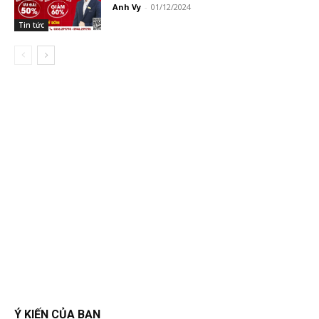
Anh Vy
-
01/12/2024
Tin tức
Ý KIẾN CỦA BẠN