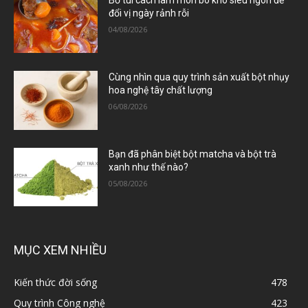
Bỏ túi cách làm món bò kho siêu ngon để
đổi vị ngày rảnh rỗi
04/08/2026
Cùng nhìn qua quy trình sản xuất bột nhụy
hoa nghệ tây chất lượng
06/08/2026
Bạn đã phân biệt bột matcha và bột trà
xanh như thế nào?
05/08/2026
MỤC XEM NHIỀU
Kiến thức đời sống
478
Quy trình Công nghệ
423