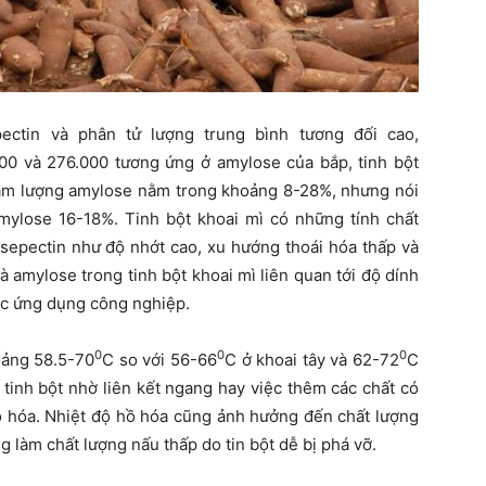
ectin và phân tử lượng trung bình tương đối cao,
500 và 276.000 tương ứng ở amylose của bắp, tinh bột
. Hàm lượng amylose nằm trong khoảng 8-28%, nhưng nói
amylose 16-18%. Tinh bột khoai mì có những tính chất
osepectin như độ nhớt cao, xu hướng thoái hóa thấp và
 amylose trong tinh bột khoai mì liên quan tới độ dính
các ứng dụng công nghiệp.
0
0
0
oảng 58.5-70
C so với 56-66
C ở khoai tây và 62-72
C
a tinh bột nhờ liên kết ngang hay việc thêm các chất có
hồ hóa. Nhiệt độ hồ hóa cũng ảnh hưởng đến chất lượng
g làm chất lượng nấu thấp do tin bột dễ bị phá vỡ.