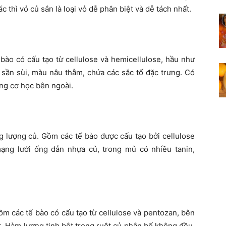
hác thì vỏ củ sắn là loại vỏ dễ phân biệt và dễ tách nhất.
bào có cấu tạo từ cellulose và hemicellulose, hầu như
, sần sùi, màu nâu thẫm, chứa các sắc tố đặc trưng. Có
ộng cơ học bên ngoài.
 lượng củ. Gồm các tế bào được cấu tạo bởi cellulose
 mạng lưới ống dẫn nhựa củ, trong mủ có nhiều tanin,
m các tế bào có cấu tạo từ cellulose và pentozan, bên
ất. Hàm lượng tinh bột trong ruột củ phân bố không đều.