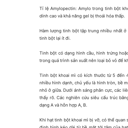
Tỉ lệ Amylopectin: Amylo trong tinh bột kh
dính cao và khả năng gel bị thoái hóa thấp.
Hàm lượng tinh bột tập trung nhiều nhất ở p
tinh bột lại ít đi.
Tinh bột có dạng hình cầu, hình trứng hoặ
trong quá trình sản xuất nên loại bỏ vỏ để k
Tinh bột khoai mì có kích thước từ 5 đến
nhiều hình dạnh, chủ yếu là hình tròn, bề
nhỏ ở giữa. Dưới ánh sáng phân cực, các liê
thấy rõ. Các nghiên cứu siêu cấu trúc bằng
dạng A và hỗn hợp A, B.
Khi hạt tinh bột khoai mì bị vỡ, có thể quan
định hình kéo dài từ bề mặt tới tâm của hạ