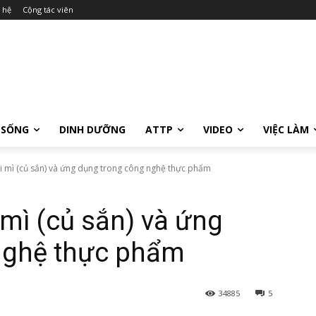
 hệ
Cộng tác viên
 SỐNG
DINH DƯỠNG
ATTP
VIDEO
VIỆC LÀM
i mì (củ sắn) và ứng dụng trong công nghệ thực phẩm
 mì (củ sắn) và ứng
nghệ thực phẩm
34885
5