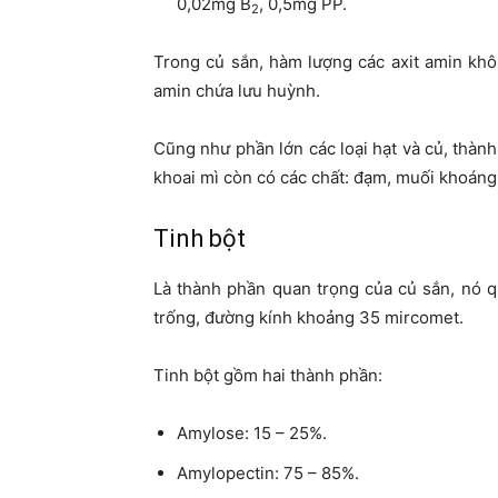
0,02mg B
, 0,5mg PP.
2
Trong củ sắn, hàm lượng các axit amin khôn
amin chứa lưu huỳnh.
Cũng như phần lớn các loại hạt và củ, thành 
khoai mì còn có các chất: đạm, muối khoáng, 
Tinh bột
Là thành phần quan trọng của củ sắn, nó qu
trống, đường kính khoảng 35 mircomet.
Tinh bột gồm hai thành phần:
Amylose: 15 – 25%.
Amylopectin: 75 – 85%.