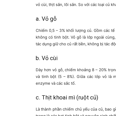
vỏ cùi, thịt sắn, lõi sắn. So với các loại củ k
a. Vỏ gỗ
Chiếm 0,5 – 3% khối lượng củ. Gồm các tế 
không có tinh bột. Vỏ gỗ là lớp ngoài cùng
tác dụng giữ cho củ rất bền, không bị tác đ
b. Vỏ cùi
Dày hơn vỏ gỗ, chiếm khoảng 8 – 20% trọng
và tinh bột (5 – 8%). Giữa các lớp vỏ là
enzyme và các sắc tố.
c. Thịt khoai mì (ruột củ)
Là thành phần chiếm chủ yếu của củ, bao gồ
trong là các hạt tinh bột và nguyên sinh ch