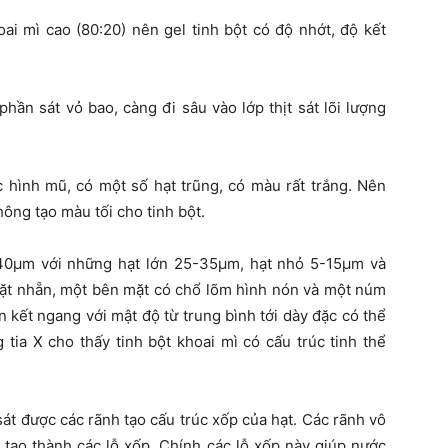
oai mì cao (80:20) nên gel tinh bột có độ nhớt, độ kết
hần sát vỏ bao, càng đi sâu vào lớp thịt sát lõi lượng
c hình mũ, có một số hạt trũng, có màu rất trắng. Nên
hông tạo màu tối cho tinh bột.
 40µm với những hạt lớn 25-35µm, hạt nhỏ 5-15µm và
 mặt nhẵn, một bên mặt có chổ lõm hình nón và một núm
n kết ngang với mật độ từ trung bình tới dày đặc có thể
 tia X cho thấy tinh bột khoai mì có cấu trúc tinh thể
 sát được các rãnh tạo cấu trúc xốp của hạt. Các rãnh vô
t tạo thành các lỗ xốp. Chính các lỗ xốp này giúp nước