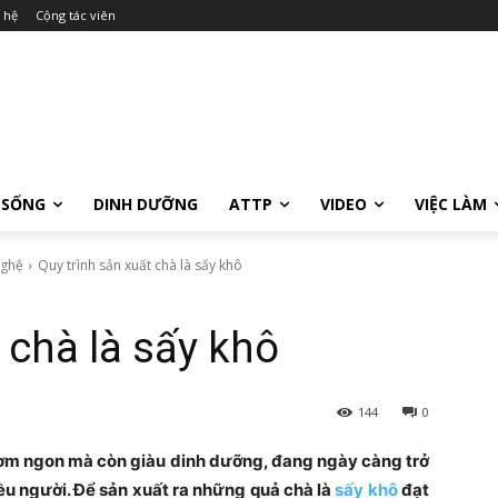
 hệ
Cộng tác viên
 SỐNG
DINH DƯỠNG
ATTP
VIDEO
VIỆC LÀM
nghệ
Quy trình sản xuất chà là sấy khô
 chà là sấy khô
144
0
thơm ngon mà còn giàu dinh dưỡng, đang ngày càng trở
ều người. Để sản xuất ra những quả chà là
sấy khô
đạt