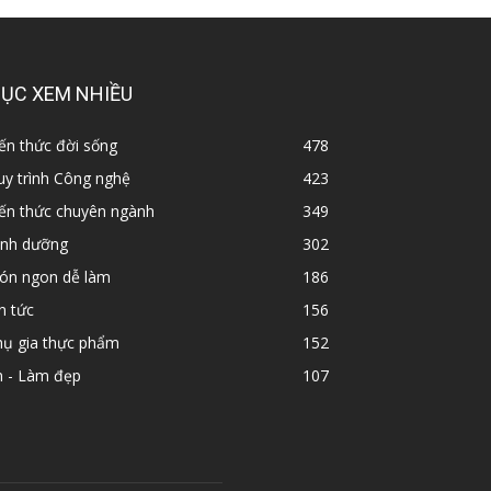
ỤC XEM NHIỀU
ến thức đời sống
478
y trình Công nghệ
423
iến thức chuyên ngành
349
inh dưỡng
302
ón ngon dễ làm
186
n tức
156
hụ gia thực phẩm
152
n - Làm đẹp
107