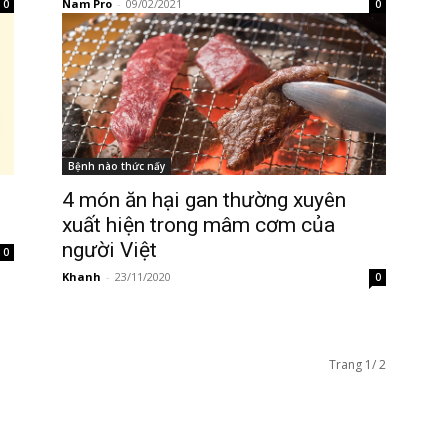
Nam Pro
-
09/02/2021
0
0
Bệnh nào thức nấy
4 món ăn hại gan thường xuyên
xuất hiện trong mâm cơm của
người Việt
0
Khanh
-
23/11/2020
0
Trang 1/ 2