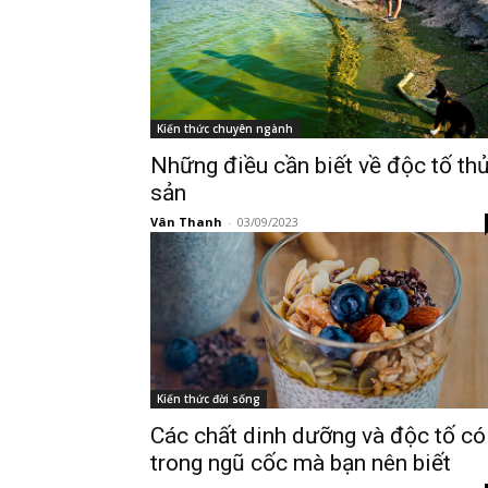
Kiến thức chuyên ngành
Những điều cần biết về độc tố th
sản
Vân Thanh
-
03/09/2023
Kiến thức đời sống
Các chất dinh dưỡng và độc tố có
trong ngũ cốc mà bạn nên biết