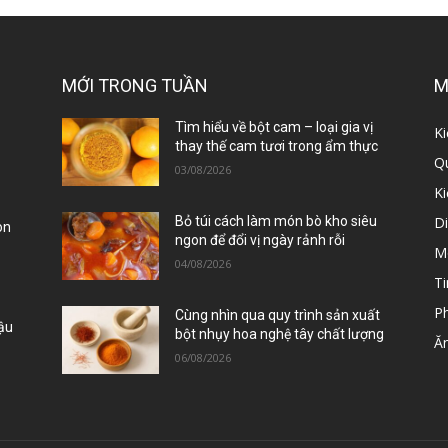
MỚI TRONG TUẦN
M
ị
Tìm hiểu về bột cam – loại gia vị
Ki
thay thế cam tươi trong ẩm thực
Qu
03/08/2026
K
D
Bỏ túi cách làm món bò kho siêu
òn
ngon để đổi vị ngày rảnh rỗi
M
04/08/2026
Ti
P
Cùng nhìn qua quy trình sản xuất
Đậu
bột nhụy hoa nghệ tây chất lượng
Ă
06/08/2026