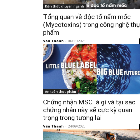
Kiến thức chuyên ngành
Tổng quan về độc tố nấm mốc
(Mycotoxins) trong công nghệ th
phẩm
Vân Thanh
-
06/11/2023
An toàn thực phẩm
Chứng nhận MSC là gì và tại sao
chứng nhận này sẽ cực kỳ quan
trọng trong tương lai
Vân Thanh
-
24/09/2023