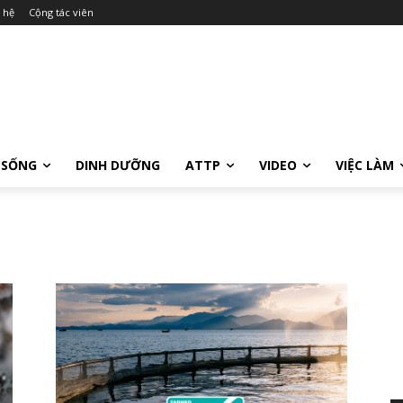
 hệ
Cộng tác viên
 SỐNG
DINH DƯỠNG
ATTP
VIDEO
VIỆC LÀM