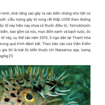
ần kinh, khả năng cao gây ra các biến chứng như liệt cơ
gười. Liều lượng gây tử vong rất thấp LD50 theo đường
ộc tố này hiện nay chưa có thuốc điều trị. Tetrodotoxin
t biển, bao gồm cá nóc, mực đốm xanh và bạch tuộc, ốc
 tố này, cụ thể vào năm 2015, 3 ngư dân tại Thanh Hóa
n trong quá trình đánh bắt. Theo báo cáo của Viện Kiểm
ia thì là loài ốc biển thuộc chi Nassarius spp. lượng
g/kg.[1]