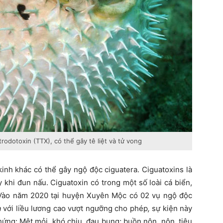
rodotoxin (TTX), có thể gây tê liệt và tử vong
 kinh khác có thể gây ngộ độc ciguatera. Ciguatoxins là
 khi đun nấu. Ciguatoxin có trong một số loài cá biển,
 Vào năm 2020 tại huyện Xuyên Mộc có 02 vụ ngộ độc
a
với liều lương cao vượt ngưỡng cho phép
,
sự kiện này
hứng: Mệt mỏi, khó chịu, đau bụng; buồn nôn, nôn, tiêu