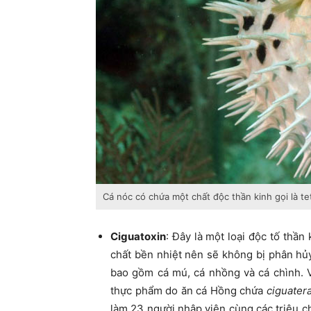
Cá nóc có chứa một chất độc thần kinh gọi là tet
Ciguatoxin
: Đây là một loại độc tố thần
chất bền nhiệt nên sẽ không bị phân hủy
bao gồm cá mú, cá nhồng và cá chình.
thực phẩm do ăn cá Hồng chứa
ciguater
làm 23 người nhập viện cùng các triệu c