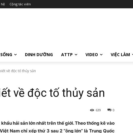
 hệ
Cộng tác viên
 SỐNG
DINH DƯỠNG
ATTP
VIDEO
VIỆC LÀM
iết về độc tố thủy sản
ết về độc tố thủy sản
639
0
khẩu hải sản lớn nhất trên thế giới. Theo thống kê vào
Việt Nam chỉ xếp thứ 3 sau 2 “ông lớn” là Trung Quốc