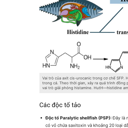
Vai trò của axit cis-urocanic trong cơ chế SFP. 
trong cá. Theo thời gian, xảy ra quá trình đồng 
vai trò giải phóng histamine. HutH—histidine a
Các độc tố tảo
Độc tố Paralytic shellfish (PSP):
Đây là m
có vỏ chứa saxitoxin và khoảng 20 loại d