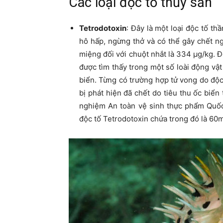
Các loại độc tố thủy sản
Tetrodotoxin
: Đây là một loại độc tố th
hô hấp, ngừng thở và có thể gây chết n
miệng đối với chuột nhắt là 334 μg/kg. Đ
được tìm thấy trong một số loài động vậ
biển. Từng có trường hợp tử vong do độc
bị phát hiện đã chết do tiêu thu ốc biể
nghiệm An toàn vệ sinh thực phẩm Quốc g
độc tố Tetrodotoxin chứa trong đó là 60m