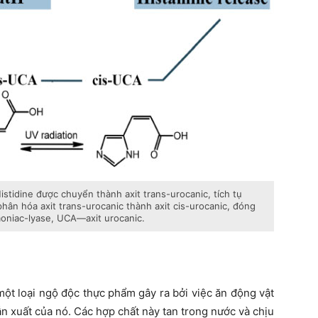
Histidine được chuyển thành axit trans-urocanic, tích tụ
phân hóa axit trans-urocanic thành axit cis-urocanic, đóng
moniac-lyase, UCA—axit urocanic.
ột loại ngộ độc thực phẩm gây ra bởi việc ăn động vật
ẫn xuất của nó. Các hợp chất này tan trong nước và chịu